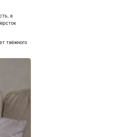
сть, а
шёрсток
ает таёжного