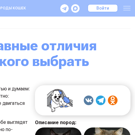
Войти
РОДЫ КОШЕК
 кого выбрать
тью и думаем:
тно:
е двигаться
обе выглядят
Описание пород:
но по-