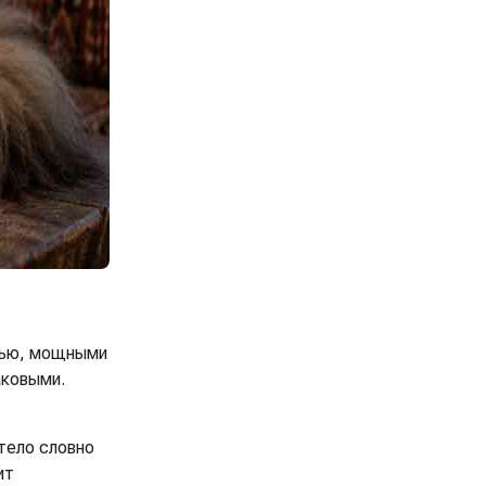
стью, мощными
аковыми.
тело словно
ит