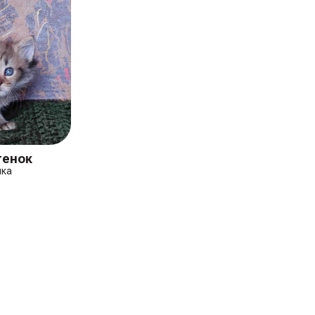
тенок
шка