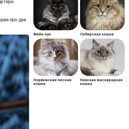
артире.
ория про два
Мейн-кун
Сибирская кошка
Норвежская лесная
Невская маскарадная
кошка
кошка