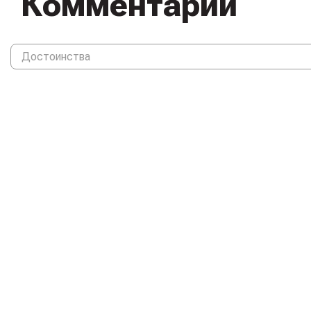
Комментарии
Нажимая кнопку «Отправить», я даю свое согласие на об
данных, в соответствии с Федеральным законом от 27.07
персональных данных», на условиях и для целей, определ
Политике конфиденциальности
. С
условиями использова
согласен.
Отправить