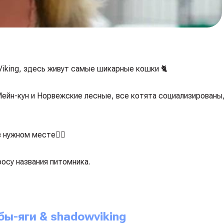
iking, здесь живут самые шикарные кошки 🐈
ейн-кун и Норвежские лесные, все котята социализированы
в нужном месте☝🏻
осу названия питомника.
ы-яги & shadowviking