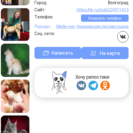
Город:
Волгоград
Сайт:
https://vk.ru/club224911413
Телефон:
Показать телефон
Породы:
Мейн-кун
,
Норвежская лесная кошка
Соц. сети:
Написать
На карте
Хочу репостики