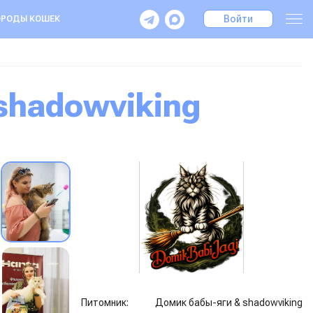
Войти
РОДЫ КОШЕК
shadowviking
Питомник:
Домик бабы-яги & shadowviking