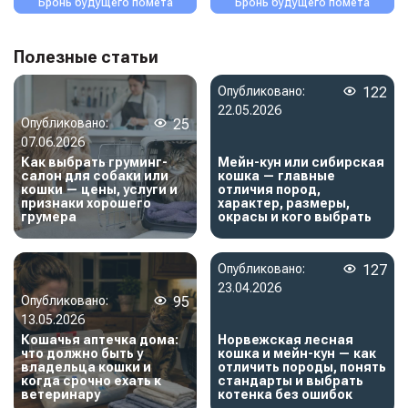
Бронь будущего помета
Бронь будущего помета
Полезные статьи
Опубликовано:
122
22.05.2026
Опубликовано:
25
07.06.2026
Как выбрать груминг-
Мейн-кун или сибирская
салон для собаки или
кошка — главные
кошки — цены, услуги и
отличия пород,
признаки хорошего
характер, размеры,
грумера
окрасы и кого выбрать
Опубликовано:
127
23.04.2026
Опубликовано:
95
13.05.2026
Кошачья аптечка дома:
Норвежская лесная
что должно быть у
кошка и мейн-кун — как
владельца кошки и
отличить породы, понять
когда срочно ехать к
стандарты и выбрать
ветеринару
котенка без ошибок