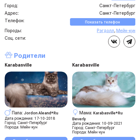
Город:
Санкт-Петербург
Адрес:
Санкт-Петербург
Телефон:
Показать телефон
Породы:
Рэгдолл
,
Мейн-кун
Соц. сети:
Родители
Karabasville
Karabasville
Папа:
Мама:
Jordon Aleand*ru
Karabasville*ru
Дата рождения:
17-10-2018
Beverly
Город:
Санкт-Петербург
Дата рождения:
10-09-2021
Порода:
Мейн-кун
Город:
Санкт-Петербург
Порода:
Мейн-кун