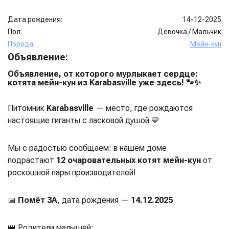
Дата рождения:
14-12-2025
Пол:
Девочка
/
Мальчик
Порода:
Мейн-кун
Объявление:
Объявление, от которого мурлыкает сердце:
котята мейн-кун из Karabasville уже здесь! 🐾✨
Питомник
Karabasville
— место, где рождаются
настоящие гиганты с ласковой душой 💛
Мы с радостью сообщаем: в нашем доме
подрастают
12 очаровательных котят мейн-кун
от
роскошной пары производителей!
📅
Помёт 3А
, дата рождения —
14.12.2025
👑 Родители малышей: