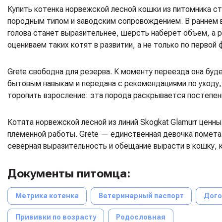
Купить котенка норвежской лесной кошки из питомника с
породным типом и заводским сопровождением. В раннем в
голова станет выразительнее, шерсть наберет объем, а р
оцениваем таких котят в развитии, а не только по первой 
Grete свободна для резерва. К моменту переезда она буд
бытовым навыкам и передана с рекомендациями по уходу,
торопить взросление: эта порода раскрывается постепенн
Котята норвежской лесной из линий Skogkat Glamurr ценн
племенной работы. Grete — единственная девочка помета G 
северная выразительность и обещание вырасти в кошку, 
Документы питомца:
Метрика котенка
Ветеринарный паспорт
Дого
Прививки по возрасту
Родословная