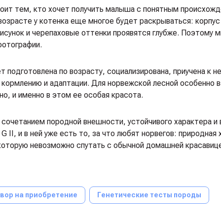
тоит тем, кто хочет получить малыша с понятным происхож
озрасте у котенка еще многое будет раскрываться: корпус
исунок и черепаховые оттенки проявятся глубже. Поэтому м
фотографии.
ет подготовлена по возрасту, социализирована, приучена к 
 кормлению и адаптации. Для норвежской лесной особенно в
о, и именно в этом ее особая красота.
ы сочетанием породной внешности, устойчивого характера и
II, и в ней уже есть то, за что любят норвегов: природная 
которую невозможно спутать с обычной домашней красавице
вор на приобретение
Генетические тесты породы