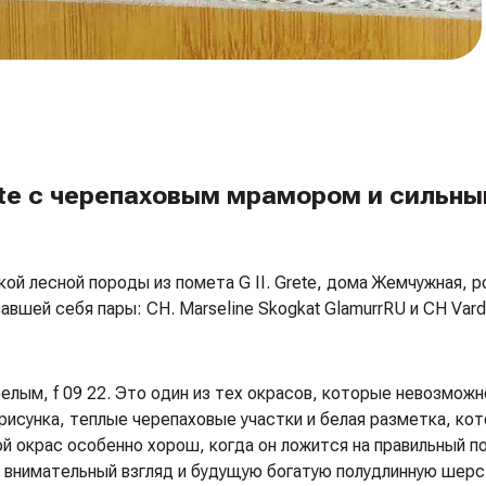
rete с черепаховым мрамором и сильн
й лесной породы из помета G II. Grete, дома Жемчужная, р
вшей себя пары: CH. Marseline Skogkat Glamurr
RU и CH Vard
лым, f 09 22. Это один из тех окрасов, которые невозможн
 рисунка, теплые черепаховые участки и белая разметка, ко
й окрас особенно хорош, когда он ложится на правильный п
, внимательный взгляд и будущую богатую полудлинную шерс