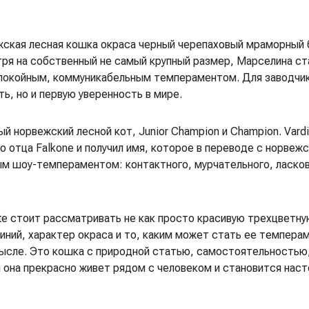
ежская лесная кошка окраса черный черепаховый мраморный 
тря на собственный не самый крупный размер, Марселина ст
спокойным, коммуникабельным темпераментом. Для заводчи
ь, но и первую уверенность в мире.
ый норвежский лесной кот, Junior Champion и Champion. Vard
 отца Falkone и получил имя, которое в переводе с норвеж
ным шоу-темпераментом: контактного, мурчательного, ласков
te стоит рассматривать не как просто красивую трехцветну
ний, характер окраса и то, каким может стать ее темперам
ысле. Это кошка с природной статью, самостоятельностью,
 она прекрасно живет рядом с человеком и становится нас