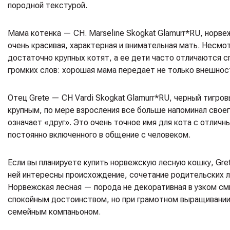
породной текстурой.
Мама котенка — CH. Marseline Skogkat Glamurr*RU, норв
очень красивая, характерная и внимательная мать. Несмо
достаточно крупных котят, а ее дети часто отличаются 
громких слов: хорошая мама передает не только внешност
Отец Grete — CH Vardi Skogkat Glamurr*RU, черный тигров
крупным, по мере взросления все больше напоминал своего
означает «друг». Это очень точное имя для кота с отлич
постоянно включенного в общение с человеком.
Если вы планируете купить норвежскую лесную кошку, Gre
ней интересны происхождение, сочетание родительских ли
Норвежская лесная — порода не декоративная в узком см
спокойным достоинством, но при грамотном выращивании
семейным компаньоном.