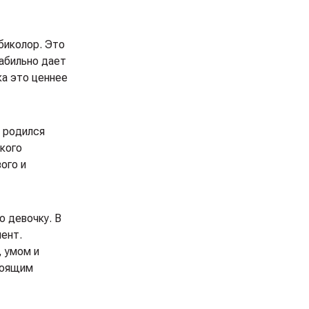
биколор. Это
абильно дает
ка это ценнее
i родился
ского
ого и
ю девочку. В
ент.
 умом и
тоящим