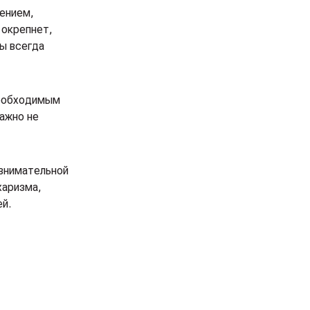
дением,
 окрепнет,
ы всегда
необходимым
ажно не
 внимательной
харизма,
й.