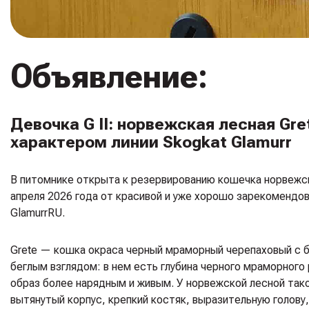
Объявление:
Девочка G II: норвежская лесная G
характером линии Skogkat Glamurr
В питомнике открыта к резервированию кошечка норвежско
апреля 2026 года от красивой и уже хорошо зарекомендова
Glamurr
RU.
Grete — кошка окраса черный мраморный черепаховый с бе
беглым взглядом: в нем есть глубина черного мраморного
образ более нарядным и живым. У норвежской лесной тако
вытянутый корпус, крепкий костяк, выразительную голову