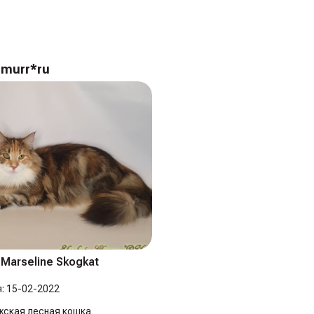
amurr*ru
 Marseline Skogkat
:
15-02-2022
жская лесная кошка