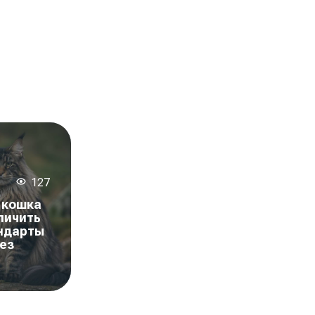
127
 кошка
личить
андарты
ез