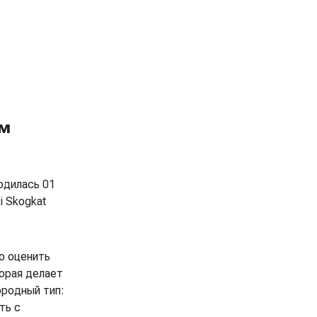
ым
одилась 01
i Skogkat
о оценить
торая делает
ородный тип:
ть с