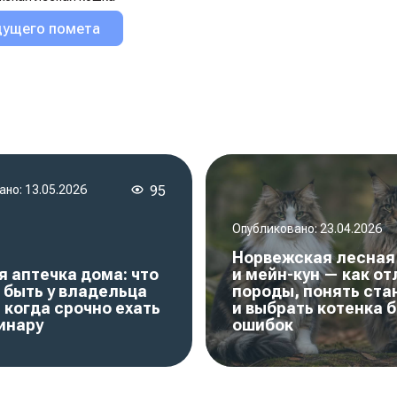
дущего помета
ано:
13.05.2026
95
Опубликовано:
23.04.2026
Норвежская лесная
 аптечка дома: что
и мейн-кун — как от
 быть у владельца
породы, понять ст
 когда срочно ехать
и выбрать котенка б
инару
ошибок