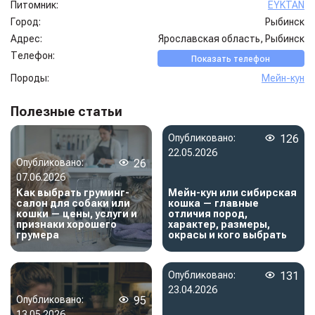
Питомник:
EYKTAN
Город:
Рыбинск
Адрес:
Ярославская область, Рыбинск
Телефон:
Показать телефон
Породы:
Мейн-кун
Полезные статьи
Опубликовано:
126
22.05.2026
Опубликовано:
26
07.06.2026
Как выбрать груминг-
Мейн-кун или сибирская
салон для собаки или
кошка — главные
кошки — цены, услуги и
отличия пород,
признаки хорошего
характер, размеры,
грумера
окрасы и кого выбрать
Опубликовано:
131
23.04.2026
Опубликовано:
95
13.05.2026