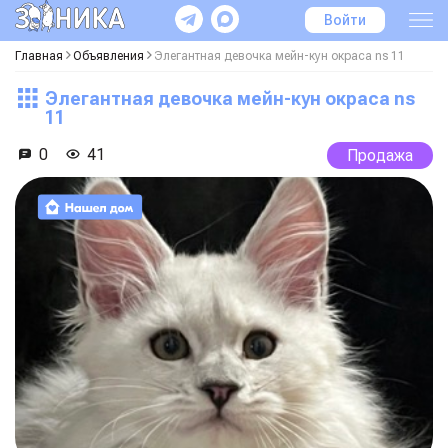
Войти
Главная
Объявления
Элегантная девочка мейн-кун окраса ns 11
Элегантная девочка мейн-кун окраса ns
11
0
41
Продажа