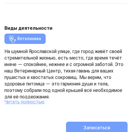
Виды деятельности
Ветклиника
На шумной Ярославской улице, где город живёт своей
стремительной жизнью, есть место, где время течёт
иначе — спокойнее, нежнее и с огромной заботой. Это
наш Ветеринарный Центр, тихая гавань для ваших
пушистых и хвостатых сокровищ. Мы верим, что
здоровье питомца — это гармония души и тела,
поэтому собрали под одной крышей всё необходимое
для её поддержания.
Читать полностью
Ваша кошка грустит и отказывается от еды? Наш
чуткий терапевт из ветклиники для кошек найдёт
причину её недомогания. Верному псу нужна сложная
операция? Хирурги нашей ветеринарной клиники для
Записаться