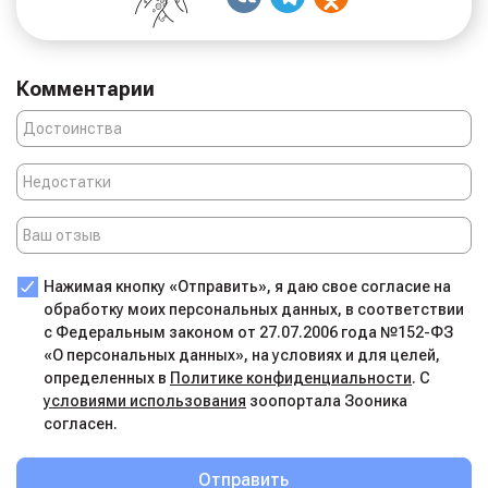
Мы убеждены, что первоклассная помощь
в ветеринарной клинике для собак и кошек должна быть
доступна. Поэтому мы предлагаем вам
бескомпромиссное качество по честным и доступным
Комментарии
ценам. Приходите к нам, и вы поймёте: здесь ваш
питомец в самых надёжных и любящих руках.
Нажимая кнопку «Отправить», я даю свое согласие на
обработку моих персональных данных, в соответствии
с Федеральным законом от 27.07.2006 года №152-ФЗ
«О персональных данных», на условиях и для целей,
определенных в
Политике конфиденциальности
. С
условиями использования
зоопортала Зооника
согласен.
Отправить