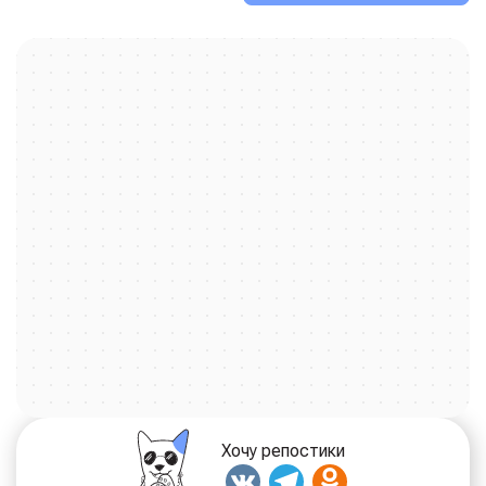
собак проведут её с ювелирной точностью. Мы не
боимся самых серьёзных вызовов: наши онкологи
борются за жизнь, кардиологи слушают ритм сердец, а
дерматологи возвращают блеск шёрстке и избавляют
от зуда. И, конечно, мы подарим вашему питомцу
здоровую улыбку в нашем стоматологическом
кабинете.
Мы не строим догадок. Чтобы увидеть полную картину,
мы вооружены самым современным оборудованием,
которое позволяет заглянуть вглубь организма. Наша
лаборатория выполняет все виды анализов, чтобы ни
одна деталь не ускользнула от внимания.
За каждым аппаратом и за каждым микроскопом стоит
наш главный актив — люди. Все наши врачи — это
команда дипломированных профессионалов, которые не
перестают учиться, постоянно повышая свою
квалификацию. Они говорят на одном языке с вашими
любимцами, даря им уверенность и покой.
Хочу репостики