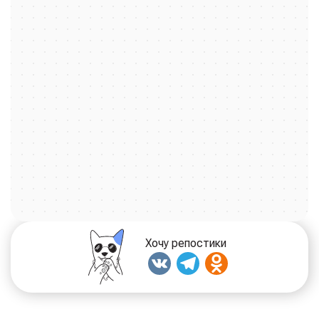
радость.
В стенах нашей ветеринарной клиники для собак мы
возвращаем бодрость четвероногим защитникам, а в
нашей уютной ветклинике для кошек создаём
атмосферу спокойствия, чтобы даже самые
чувствительные мурлыки чувствовали себя в
безопасности. Наш главный принцип — видеть в каждом
животном не просто пациента, а члена семьи,
достойного самого лучшего.
От плановых консультаций и вакцинаций до сложных
хирургических вмешательств — все наши услуги
оказываются по предварительной записи. Это
позволяет нам посвятить каждому хвостатому гостю
столько времени, сколько необходимо, не отвлекаясь и
Хочу репостики
не торопясь. Мы приложим все усилия, чтобы ваш
любимец как можно скорее снова радовал вас своим
отменным самочувствием и озорным блеском в глазах.
Потому что для нас они — не просто животные, а