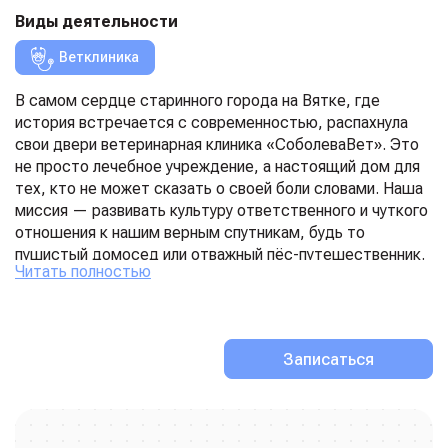
Виды деятельности
Ветклиника
В самом сердце старинного города на Вятке, где
история встречается с современностью, распахнула
свои двери ветеринарная клиника «СоболеваВет». Это
не просто лечебное учреждение, а настоящий дом для
тех, кто не может сказать о своей боли словами. Наша
миссия — развивать культуру ответственного и чуткого
отношения к нашим верным спутникам, будь то
пушистый домосед или отважный пёс-путешественник.
Читать полностью
Мы верим, что забота о здоровье — это искусство.
Поэтому наша ветеринарная клиника для собак и
кошекобъединяет в себе строгий профессионализм и
безграничную любовь. Для нас каждый пациент — это
Записаться
уникальная история. Мы знаем, как тревожно бывает на
душе у хозяина, и потому подходим к каждому случаю с
позитивным настроем и предельной внимательностью,
стараясь развеять страхи и вернуть в дом беззаботную