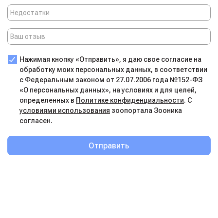
элегантных фирменных бланках, а отметки о важных
прививках ставятся в ветеринарные паспорта
собственного дизайнерского исполнения. Это не просто
документы, а летопись здоровья вашего друга.
Мы понимаем ценность вашего времени и средств,
Нажимая кнопку «Отправить», я даю свое согласие на
поэтому оплата у нас максимально удобна: вы можете
обработку моих персональных данных, в соответствии
рассчитаться как наличными, так и картой. И конечно,
с Федеральным законом от 27.07.2006 года №152-ФЗ
мы помним наших дорогих клиентов! Скидочные карты,
«О персональных данных», на условиях и для целей,
оформленные в «Алиса+Плюс», действуют у нас и
определенных в
Политике конфиденциальности
. С
условиями использования
зоопортала Зооника
сегодня. А для наших постоянных посетителей и
согласен.
пенсионеров всегда действует ласковая скидка: 7% на
все услуги (кроме лабораторных исследований) и 5% на
вкуснейшие корма.
Отправить
И, пожалуй, самое главное — это наш фирменный знак.
Он отличает нас от сотен других клиник своей глубокой
философией. В его линиях зашифрована наша суть:
единство заботы о тех, кто молчит, но любит
беззаветно. Это символ того доверия и тепла, которое
вы найдёте за нашими дверями.