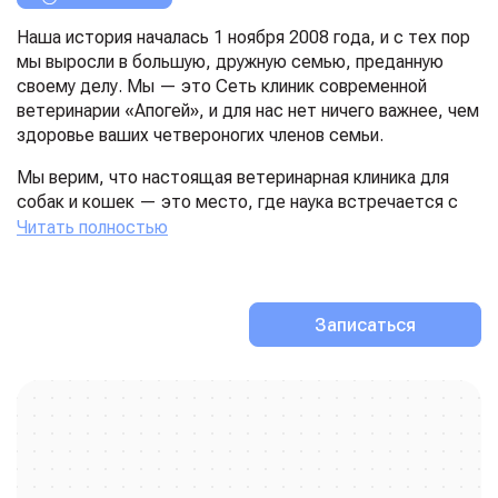
Наша история началась 1 ноября 2008 года, и с тех пор
мы выросли в большую, дружную семью, преданную
своему делу. Мы — это Сеть клиник современной
ветеринарии «Апогей», и для нас нет ничего важнее, чем
здоровье ваших четвероногих членов семьи.
Мы верим, что настоящая ветеринарная клиника для
собак и кошек — это место, где наука встречается с
безграничной любовью. Здесь, в нашем светлом и
Читать полностью
просторном филиале, каждый хвостик — будь то
пушистый аристократ-кот или преданный пёс —
окружён вниманием. Мы знаем, как важно найти общий
язык с каждым питомцем, и наши специалисты умеют
Записаться
говорить на языке ласки и заботы, чтобы осмотр
прошёл без стресса.
В нашей ветклинике для кошек мурлыки могут быть
спокойны: здесь нет пугающих запахов и резких звуков.
Мы создаём атмосферу домашнего уюта, чтобы даже
самые пугливые пушистики чувствовали себя в