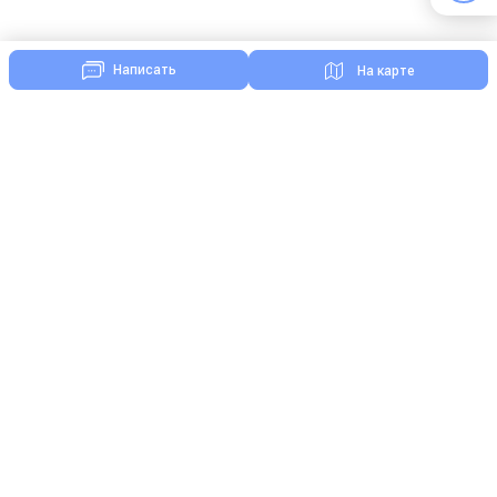
Написать
На карте
Комментарии
Нажимая кнопку «Отправить», я даю свое согласие на
обработку моих персональных данных, в соответствии
с Федеральным законом от 27.07.2006 года №152-ФЗ