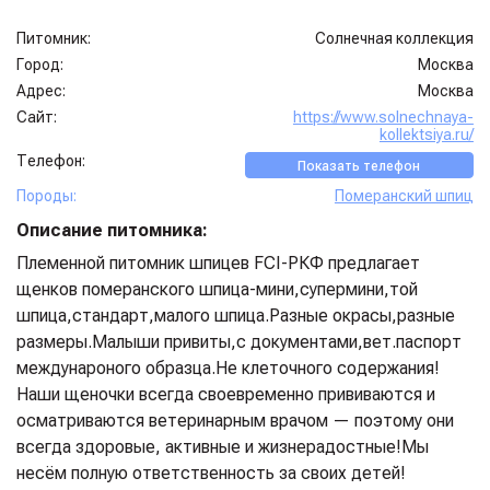
Питомник:
Солнечная коллекция
Город:
Москва
Адрес:
Москва
Сайт:
https://www.solnechnaya-
kollektsiya.ru/
Телефон:
Показать телефон
Породы:
Померанский шпиц
Описание питомника:
Племенной питомник шпицев FCI-РКФ предлагает
щенков померанского шпица-мини,супермини,той
шпица,стандарт,малого шпица.Разные окрасы,разные
размеры.Малыши привиты,с документами,вет.паспорт
междунароного образца.Не клеточного содержания!
Наши щеночки всегда своевременно прививаются и
осматриваются ветеринарным врачом — поэтому они
всегда здоровые, активные и жизнерадостные!Мы
несём полную ответственность за своих детей!