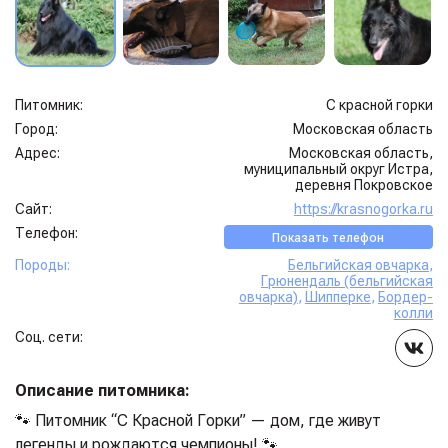
Питомник:
С красной горки
Город:
Московская область
Адрес:
Московская область,
муниципальный округ Истра,
деревня Покровское
Сайт:
https://krasnogorka.ru
Телефон:
Показать телефон
Породы:
Бельгийская овчарка
,
Грюнендаль (бельгийская
овчарка)
,
Шипперке
,
Бордер-
колли
Соц. сети:
Описание питомника:
🐾 Питомник “С Красной Горки” — дом, где живут
легенды и рождаются чемпионы! 🐾