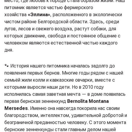
место, где любовь к породе стала образом жизни. Наш
питомник является частью фермерского
хозяйства
«Эллина»
, расположенного в экологически
чистом районе Белгородской области. Здесь, среди
лугов, лесов и свежего воздуха, растут собаки, для
которых движение, свобода и постоянное общение с
человеком являются естественной частью каждого
дня.
🐾 История нашего питомника началась задолго до
появления первых бернов. Многие годы рядом с нашей
семьёй жили колли и кавказские овчарки, вместе с
которыми выросли наши дети. Но в 2010 году
исполнилась самая заветная мечта — в доме появилась
первая бернская зенненхунд
Bernolita Montana
Mersedes
. Именно она навсегда покорила нас своим
благородством, интеллектом, удивительной добротой и
безграничной преданностью человеку. С этого момента
бернские зенненхунды стали главным делом нашей