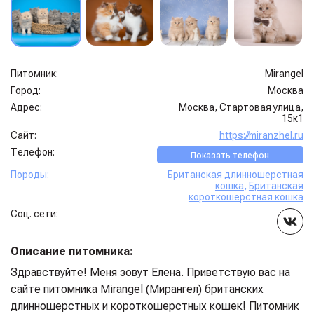
Питомник:
Mirangel
Город:
Москва
Адрес:
Москва, Стартовая улица,
15к1
Сайт:
https://miranzhel.ru
Телефон:
Показать телефон
Породы:
Британская длинношерстная
кошка
,
Британская
короткошерстная кошка
Соц. сети:
Описание питомника:
Здравствуйте! Меня зовут Елена. Приветствую вас на
сайте питомника Mirangel (Мирангел) британских
длинношерстных и короткошерстных кошек! Питомник