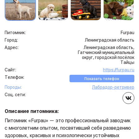
Питомник:
Furpau
Город:
Ленинградская область
Адрес:
Ленинградская область,
Гатчинский муниципальный
округ, городской посёлок
Тайцы
Сайт:
https://furpau.ru
Телефон:
Показать телефон
Породы:
Лабрадор-ретривер
Соц. сети:
Описание питомника:
Питомник «Furpau» — это профессиональный заводчик
с многолетним опытом, посвятивший себя разведению
здоровых, красивых и психологически устойчивых