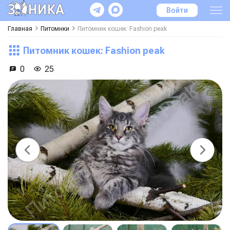
Войти
Главная
Питомнки
Питомник кошек: Fashion peak
Питомник кошек: Fashion peak
0
25