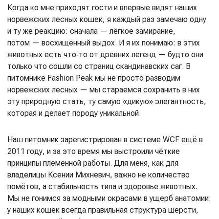
Когда ко мне приходят гости и впервые видят наших
норвежских лесных кошек, я каждый раз замечаю одну
и ту же реакцию: сначала — лёгкое замирание,
потом — восхищённый выдох. И я их понимаю: в этих
животных есть что‑то от древних легенд — будто они
только что сошли со страниц скандинавских саг. В
питомнике Fashion Peak мы не просто разводим
норвежских лесных — мы стараемся сохранить в них
эту природную стать, ту самую «дикую» элегантность,
которая и делает породу уникальной.
Наш питомник зарегистрирован в системе WCF ещё в
2011 году, и за это время мы выстроили чёткие
принципы племенной работы. Для меня, как для
владелицы Ксении Михневич, важно не количество
помётов, а стабильность типа и здоровье животных.
Мы не гонимся за модными окрасами в ущерб анатомии:
у наших кошек всегда правильная структура шерсти,