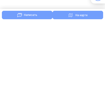
Написать
На карте
Комментарии
Нажимая кнопку «Отправить», я даю свое согласие на
обработку моих персональных данных, в соответствии
с Федеральным законом от 27.07.2006 года №152-ФЗ