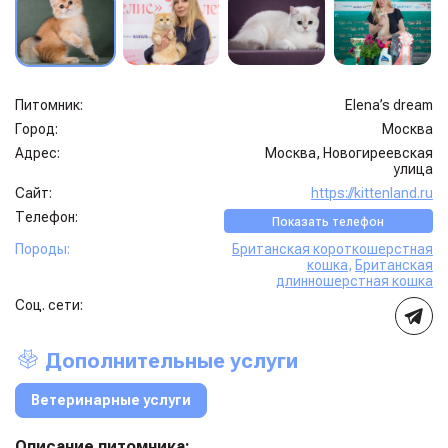
Питомник:
Elena’s dream
Город:
Москва
Адрес:
Москва, Новогиреевская
улица
Сайт:
https://kittenland.ru
Телефон:
Показать телефон
Породы:
Британская короткошерстная
кошка
,
Британская
длинношерстная кошка
Соц. сети:
Дополнительные услуги
Ветеринарные услуги
Описание питомника: