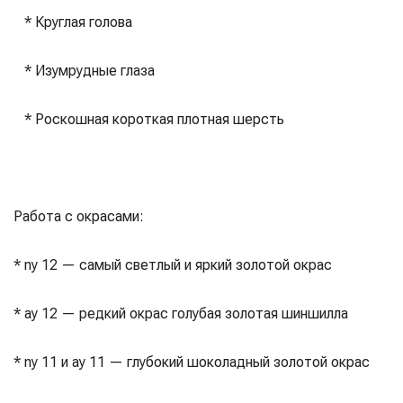
⠀* Круглая голова⁣⁣⠀
⠀* Изумрудные глаза⁣⁣⠀
⠀* Роскошная короткая плотная шерсть⁣⁣⠀
⁣⁣⠀
Работа с окрасами:⁣⁣⠀
* ny 12 — самый светлый и яркий золотой окрас⁣⁣⠀
* ау 12 — редкий окрас голубая золотая шиншилла⁣⁣⠀
* ny 11 и ау 11 — глубокий шоколадный золотой окрас⁣⁣⠀