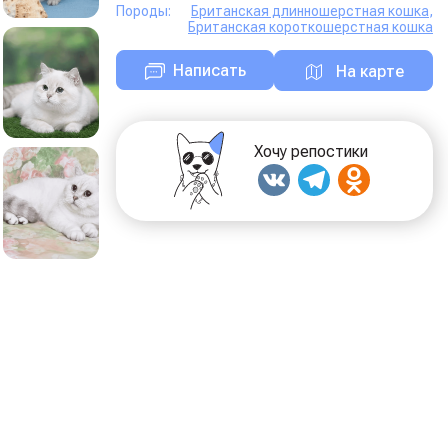
Породы:
Британская длинношерстная кошка
,
Британская короткошерстная кошка
Написать
На карте
Хочу репостики