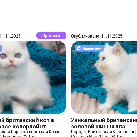
Продажа
11.11.2025
Опубликовано: 11.11.2025
й британский кот в
Уникальный британски
расе колорпойнт
золотой шиншилла
нская Короткошерстная Кошка
Порода: Британская Короткоше
11 Месяцев 22 Дня
Сегодня Мне: 1 Год 24 Дня