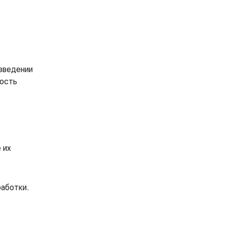
зведении
ность
 их
работки.