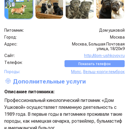
Питомник:
Дом ушковой
Город:
Москва
Адрес:
Москва, Большая Почтовая
улица, 18/20к9
Сайт:
http://dom-ushkovoy.ru
Телефон:
Показать телефон
Породы:
Мопс
,
Вельш-корги пемброк
Дополнительные услуги
Описание питомника:
Профессиональный кинологический питомник «Дом
Ушковой» осуществляет племенную деятельность с
1989 года. В первые годы в питомнике проживали такие
породы, как немецкая овчарка, ротвейлер, бульмастиф
и американский бульдог.