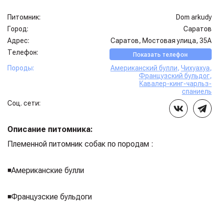
Питомник:
Dom arkudy
Город:
Саратов
Адрес:
Саратов, Мостовая улица, 35А
Телефон:
Показать телефон
Породы:
Американский булли
,
Чихуахуа
,
Французский бульдог
,
Кавалер-кинг-чарльз-
спаниель
Соц. сети:
Описание питомника:
Племенной питомник собак по породам :
◾️Американские булли
◾️Французские бульдоги