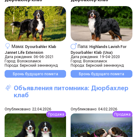
Мама:
Папа:
Dyourbahler Klab
Highlands Lavish For
Jannet Life Extension
Dyourbahler Klab (usa)
Дата рождения:
06-06-2021
Дата рождения:
19-04-2020
Город:
Волоколамск
Город:
Волоколамск
Порода:
Бернский зенненхунд
Порода:
Бернский зенненхунд
Бронь будущего помета
Бронь будущего помета
Объявления питомника: Дюрбахлер
клаб
Опубликовано: 22.04.2026
Опубликовано: 04.02.2026
Продажа
Продажа