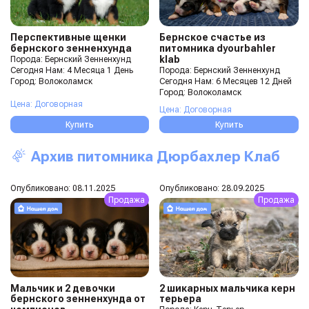
Перспективные щенки
Бернское счастье из
бернского зенненхунда
питомника dyourbahler
klab
Порода: Бернский Зенненхунд
Порода: Бернский Зенненхунд
Сегодня Нам: 4 Месяца 1 День
Сегодня Нам: 6 Месяцев 12 Дней
Город: Волоколамск
Город: Волоколамск
Цена: Договорная
Цена: Договорная
Купить
Купить
Архив питомника Дюрбахлер Клаб
Опубликовано: 08.11.2025
Опубликовано: 28.09.2025
Продажа
Продажа
Мальчик и 2 девочки
2 шикарных мальчика керн
бернского зенненхунда от
терьера