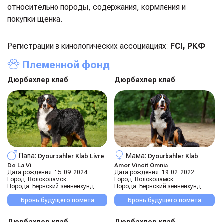
относительно породы, содержания, кормления и
покупки щенка.
Регистрации в кинологических ассоциациях:
FCI, РКФ
Племенной фонд
Дюрбахлер клаб
Дюрбахлер клаб
Папа:
Мама:
Dyourbahler Klab Livre
Dyourbahler Klab
De La Vi
Amor Vincit Omnia
Дата рождения:
15-09-2024
Дата рождения:
19-02-2022
Город:
Волоколамск
Город:
Волоколамск
Порода:
Бернский зенненхунд
Порода:
Бернский зенненхунд
Бронь будущего помета
Бронь будущего помета
Дюрбахлер клаб
Дюрбахлер клаб