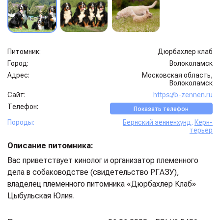
Питомник:
Дюрбахлер клаб
Город:
Волоколамск
Адрес:
Московская область,
Волоколамск
Сайт:
https://b-zennen.ru
Телефон:
Показать телефон
Породы:
Бернский зенненхунд
,
Керн-
терьер
Описание питомника:
Вас приветствует кинолог и организатор племенного
дела в собаководстве (свидетельство РГАЗУ),
владелец племенного питомника «Дюрбахлер Клаб»
Цыбульская Юлия.