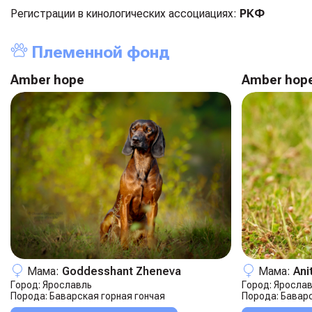
Регистрации в кинологических ассоциациях:
РКФ
Племенной фонд
Amber hope
Amber hop
Мама:
Goddesshant Zheneva
Мама:
Ani
Город:
Ярославль
Город:
Яросла
Порода:
Баварская горная гончая
Порода:
Баварс