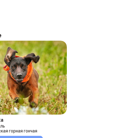
e
ta
вль
кая горная гончая