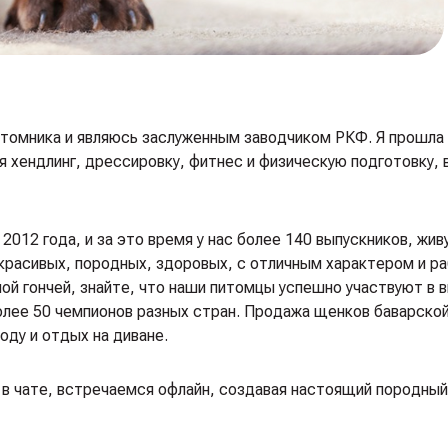
томника и являюсь заслуженным заводчиком РКФ. Я прошла
ая хендлинг, дрессировку, фитнес и физическую подготовку,
012 года, и за это время у нас более 140 выпускников, жив
красивых, породных, здоровых, с отличным характером и р
ой гончей, знайте, что наши питомцы успешно участвуют в в
олее 50 чемпионов разных стран. Продажа щенков баварской
оду и отдых на диване.
в чате, встречаемся офлайн, создавая настоящий породный