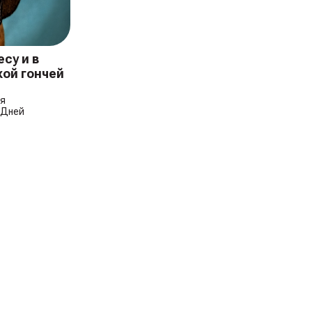
су и в
ой гончей
ая
 Дней