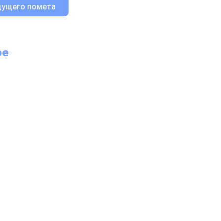
дущего помета
pe