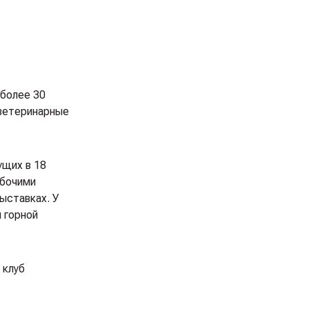
 более 30
 ветеринарные
ущих в 18
абочими
ыставках. У
 горной
 клуб