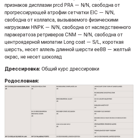
признаков дисплазии prcd PRA — N/N, свободна от
прогрессирующей атрофии сетчатки EIC — N/N,
свободна от коллапса, вызываемого физическими
нагрузками HNPK — N/N, свободна от наследственного
паракератоза ретриверов CNM — N/N, свободна от
центроядерной миопатии Long coat — S/L, короткая
шерсть, несет аллель длинной шерсти eeBB — желтый
окрас, не несет шоколад
Дрессировка:
Общий курс дрессировки
Родословная: