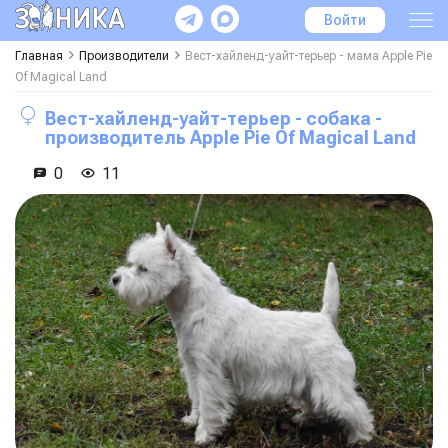
Войти
Главная
Производители
Вест-хайленд-уайт-терьер - мама
Apple Pie
Of Magical Land
Вест-хайленд-уайт-терьер - собака -
производитель
Apple Pie Of Magical Land
0
11