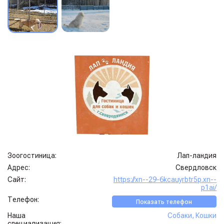
Зоогостиница:
Лап-ландия
Адрес:
Свердловск
Сайт:
https://xn--29-6kcauyrbtr5p.xn--
p1ai/
Телефон:
Показать телефон
Наша
Собаки
,
Кошки
специализация: