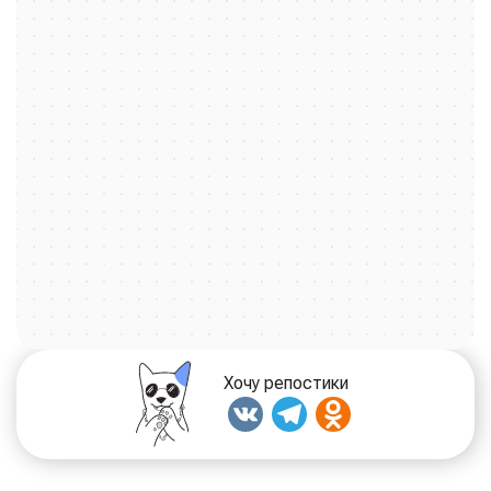
чувствовать себя в полной безопасности. А для
активных прогулок у нас есть собственная, огороженная
территория в лесу, где можно вдоволь набегаться по
чистому снегу или шуршащей листве.
Кошки — создания более тонкие и чувствительные. Для
них мы обустроили тихую гавань,
отдельную зоогостиницу для кошек. Чтобы мурлыки не
скучали и не испытывали стресса от соседства с
лающими соседями, они живут в своей комфортной
комнате. Наши деревянные домики-клетки созданы для
максимального уюта: они пахнут теплом и лесом, даря
ощущение домашнего покоя даже вдали от родной
квартиры.
Мы — семейное дело, и к каждому пушистому гостю
относимся как к своему. Наша философия проста: ваш
Хочу репостики
питомец должен не просто находиться под
присмотром, а отдыхать душой и телом. В нашем
уютном офисе вы можете без спешки оформить все
документы и лично познакомиться с теми, кто будет