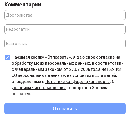
заботиться о вашем сокровище. Оставляя друга в «Лап-
Комментарии
Ландии», вы можете быть абсолютно спокойны: он в
надежных руках, дышит свежим воздухом и с
нетерпением ждет вашего возвращения.
Нажимая кнопку «Отправить», я даю свое согласие на
обработку моих персональных данных, в соответствии
с Федеральным законом от 27.07.2006 года №152-ФЗ
«О персональных данных», на условиях и для целей,
определенных в
Политике конфиденциальности
. С
условиями использования
зоопортала Зооника
согласен.
Отправить