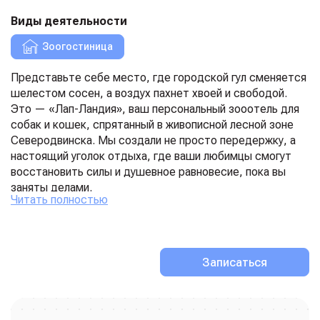
Виды деятельности
Зоогостиница
Представьте себе место, где городской гул сменяется
шелестом сосен, а воздух пахнет хвоей и свободой.
Это — «Лап-Ландия», ваш персональный зооотель для
собак и кошек, спрятанный в живописной лесной зоне
Северодвинска. Мы создали не просто передержку, а
настоящий уголок отдыха, где ваши любимцы смогут
восстановить силы и душевное равновесие, пока вы
заняты делами.
Читать полностью
Наша зоогостиница для собак — это целый мир,
построенный на любви к хвостатым непоседам. Мы
понимаем, что для пса разлука с хозяином —
испытание, поэтому разместили их в отдельном,
Записаться
уютном здании. Здесь у каждого лохматого постояльца
есть свой просторный номер — личная крепость, где
можно сладко дремать на мягкой лежанке и