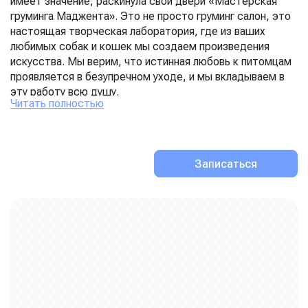
имеет значение, раскинула свои двери «Мастерская
груминга Маджента». Это не просто груминг салон, это
настоящая творческая лаборатория, где из ваших
любимых собак и кошек мы создаем произведения
искусства. Мы верим, что истинная любовь к питомцам
проявляется в безупречном уходе, и мы вкладываем в
эту работу всю душу.
Читать полностью
Наше волшебство начинается с рук наших мастеров.
Это не просто специалисты, а чуткие психологи и
художники, чей опыт позволяет им читать настроение
животного с первого взгляда. Они виртуозно владеют
Записаться
техниками груминга собак и груминга кошек, превращая
сложную процедуру в сеанс релаксации и удовольствия.
Мы убеждены, что доверие — это главный инструмент,
поэтому в нашем арсенале вы никогда не найдете
седативных средств. Только ласка, терпение и
профессиональный подход.
Мы используем палитру лучших мировых брендов —
профессиональную косметику и инструменты от