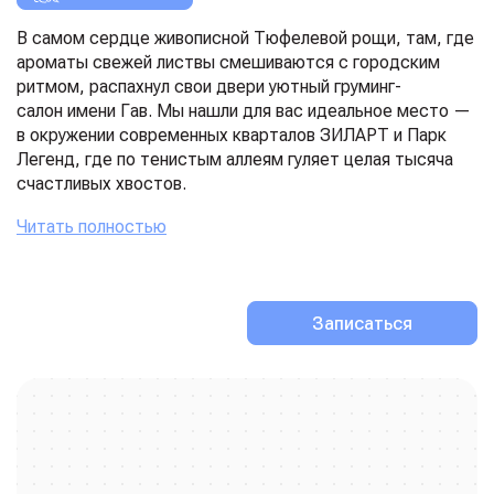
В самом сердце живописной Тюфелевой рощи, там, где
ароматы свежей листвы смешиваются с городским
ритмом, распахнул свои двери уютный груминг-
салон имени Гав. Мы нашли для вас идеальное место —
в окружении современных кварталов ЗИЛАРТ и Парк
Легенд, где по тенистым аллеям гуляет целая тысяча
счастливых хвостов.
С порога вы попадаете в атмосферу тепла и заботы, но
Читать полностью
истинное волшебство начинается, когда за дело
берутся наши мастера. Это не просто специалисты
по грумингу животных, это настоящие феи, влюбленные
в свою профессию. Наш груминг-салон славится
Записаться
индивидуальным подходом: мы не стрижем, а создаем
образ, в котором ваш любимец будет чувствовать себя
королем. Наша команда — это слаженный коллектив
топ-мастеров, которые не только владеют искусством
стрижки в совершенстве, но и щедро делятся
знаниями, регулярно обучая новичков всем тонкостям
ремесла.