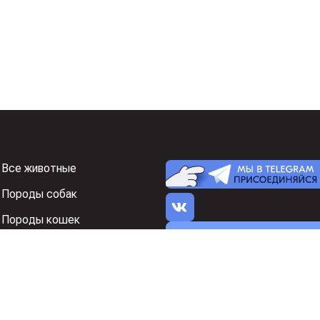
Все животные
Породы собак
Породы кошек
Я нашел ошибку на 
Знакомства
Реклама на Зоон