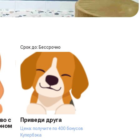
Срок до: Бессрочно
во с
Приведи друга
оном
Цена: получите по 400 бонусов
Купербэка