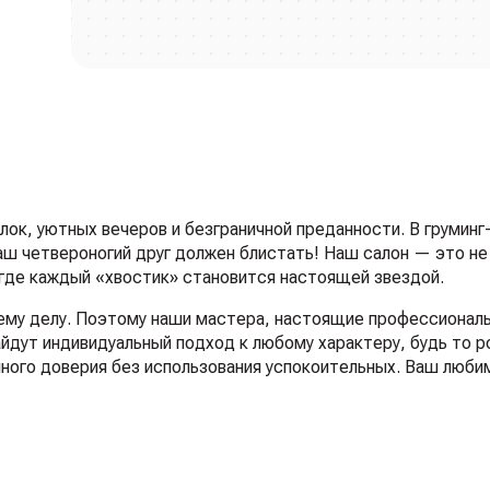
ок, уютных вечеров и безграничной преданности. В груминг
аш четвероногий друг должен блистать! Наш салон — это не
 где каждый «хвостик» становится настоящей звездой.
оему делу. Поэтому наши мастера, настоящие профессионал
айдут индивидуальный подход к любому характеру, будь то р
лного доверия без использования успокоительных. Ваш люби
ую косметику. Это залог не просто приятного аромата, но 
ы предлагаем полный спектр услуг: от гигиенических процед
к, так и деликатный груминг кошек любой породы.