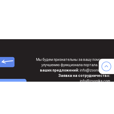
Мы будем признательны за вашу помощь по
улучшению функционала портала.
Ждем
ваших предложений:
info@zoonika.com
Заявка на сотрудничество:
info@zoonika.com
сайте
ике
ООО “Стайл-Ю”, ИНН 7715899685,
КПП 773001001, ОГРН 1127746020566