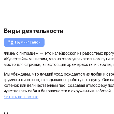
Виды деятельности
Груминг салон
Жизнь с питомцем — это калейдоскоп из радостных прогул
«Купертэйл» мы верим, что на этом увлекательном пути в
место для стрижки, а настоящий храм красоты и заботы,
Мы убеждены, что лучший уход рождается из любви к св
груминга животных, вкладывают в работу всю душу. Они н
котёнок или величественный пёс, создавая атмосферу по
чувствовать себя в безопасности и окружённым заботой.
Читать полностью
В нашем царстве чистоты мы используем только премиальн
лоснящейся шерсти, которая так и манит прикоснуться. М
креативных стрижек, идеально выполняя как груминг соба