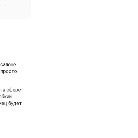
-салоне
 просто
ы в сфере
обкий
мец будет
и здоровой,
ур до