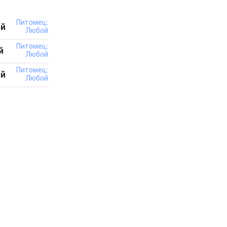
есь
Питомец:
оего друга в
ей
Любой
т лучших
Питомец:
й
Любой
ть развитие
Питомец:
ей
питомцу
Любой