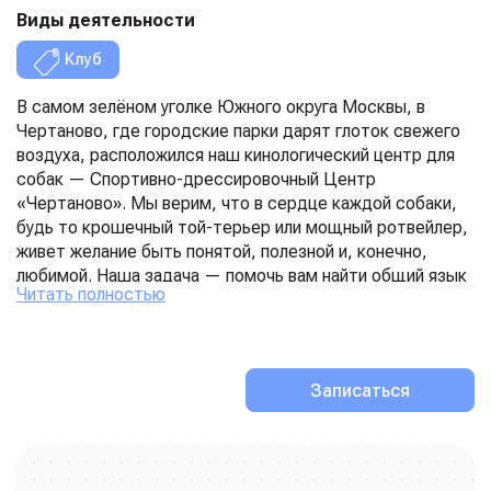
Виды деятельности
Клуб
В самом зелёном уголке Южного округа Москвы, в
Чертаново, где городские парки дарят глоток свежего
воздуха, расположился наш кинологический центр для
собак — Спортивно-дрессировочный Центр
«Чертаново». Мы верим, что в сердце каждой собаки,
будь то крошечный той-терьер или мощный ротвейлер,
живет желание быть понятой, полезной и, конечно,
любимой. Наша задача — помочь вам найти общий язык
Читать полностью
и раскрыть весь потенциал вашего четвероногого
друга.
Мы предлагаем полный спектр услуг по дрессировке
собак, ведь путь к гармонии начинается с азов. Для тех,
Записаться
кто хочет воспитать идеального городского жителя, мы
заложим фундамент дисциплины: от базового
пользовательского послушания до строгого и
элегантного Общего Курса Дрессировки (ОКД) и