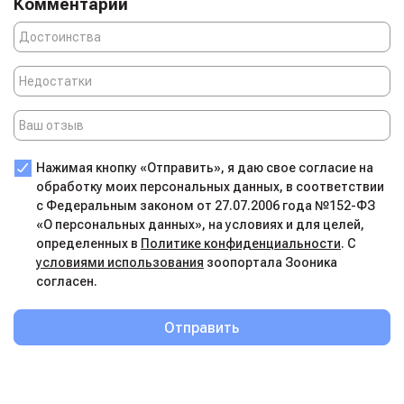
Комментарии
(хендлинга) до коррекции поведения в сложных
ситуациях. Мы предлагаем как групповые занятия для
социализации, так и частную дрессировку с
индивидуальным подходом. Мы понимаем, что
вопрос
дрессировка собак цена
важен, поэтому
предлагаем гибкие программы, чтобы сделать
профессиональный подход доступным для каждого
ответственного владельца. Приходите к нам, и мы
Нажимая кнопку «Отправить», я даю свое согласие на
вместе напишем новую, счастливую главу в вашей
обработку моих персональных данных, в соответствии
совместной истории.
с Федеральным законом от 27.07.2006 года №152-ФЗ
«О персональных данных», на условиях и для целей,
определенных в
Политике конфиденциальности
. С
условиями использования
зоопортала Зооника
согласен.
Отправить