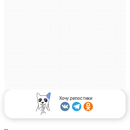
международного стандарта
BH (Собака-компаньон)
.
Но если в вашем питомце дремлет настоящий атлет и
хранитель, мы поможем ему раскрыться. Наши
инструкторы — виртуозы защитной дрессировки. Они
проведут вас и вашего друга по пути Защитно-
караульной службы (ЗКС), азартного Большого Русского
Ринга (БРР) или сложной международной
программы
IPO
. Для самых смелых и артистичных пар
мы предлагаем захватывающий Мондьоринг —
квинтэссенцию кинологического мастерства.
А для тех, кто хочет добавить в отношения с питомцем
нотку волшебства и веселья, у нас есть цирковая
дрессировка. Представьте, как ваша собака ловит
обручи или балансирует на шаре — это не просто
Хочу репостики
трюки, это высшая степень доверия и контакта.
Мы — не просто кинологический клуб для собак, мы —
настоящая кинологическая служба для собак, готовая
решить любую задачу: от подготовки к выставке