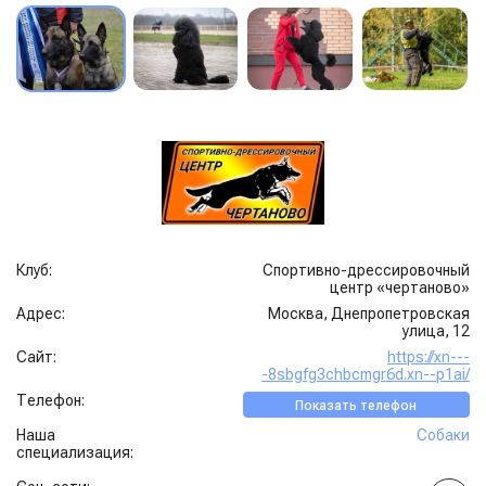
Клуб:
Спортивно-дрессировочный
центр «чертаново»
Адрес:
Москва, Днепропетровская
улица, 12
Сайт:
https://xn---
-8sbgfg3chbcmgr6d.xn--p1ai/
Телефон:
Показать телефон
Наша
Собаки
специализация: