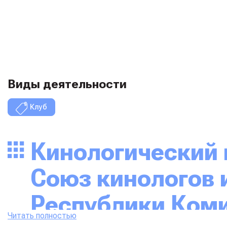
Виды деятельности
Клуб
Кинологический клуб «BEST WINNER»:
Союз кинологов 
Республики Ком
Читать полностью
Кинологический клуб
«BEST WINNER»
— это не просто ор