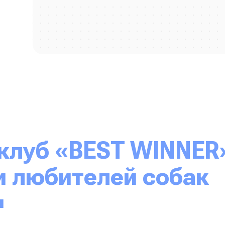
и любителей собак
и
ганизация, а настоящий союз единомышленников, объедин