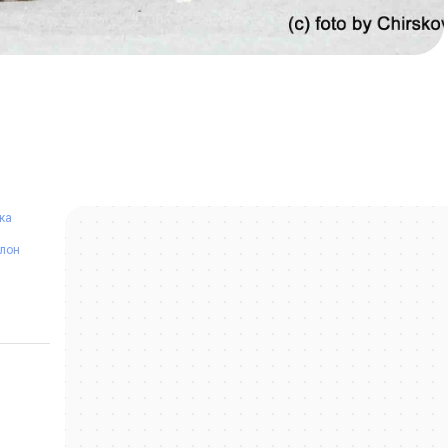
ка
алон