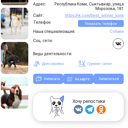
Адрес:
Республика Коми, Сыктывкар, улица
Морозова, 181
Сайт:
https://vk.com/best_winner_komi
Телефон:
Показать телефон
Наша специализация:
Собаки
Соц. сети:
Виды деятельности:
Дрессировка
Груминг салон
Записаться
Написать
На карте
Хочу репостики