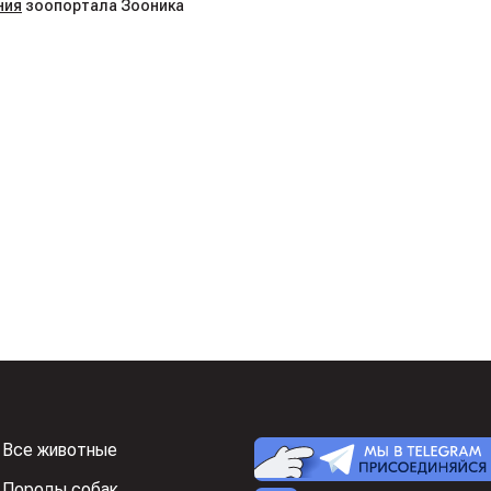
ния
зоопортала Зооника
Все животные
Породы собак