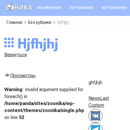
ОБЪЯВЛЕНИЯ
ПИТОМНИКИ
ВЕТКЛИНИКИ
Главная
Без рубрики
hjfhjhj
hjfhjhj
Вернуться
Просмотры
ghfjhjh
Warning
: Invalid argument supplied for
foreach() in
News
Last
/home/panda/sites/zoonika/wp-
Custom
content/themes/zoonika/single.php
on line
52