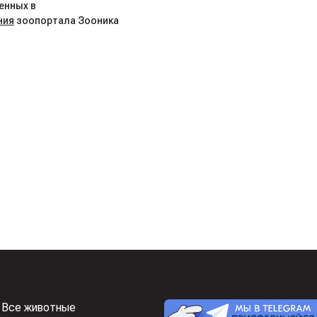
енных в
ния
зоопортала Зооника
Все животные