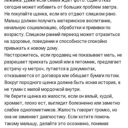
лежанка. Даже если семья ждет фото. Один отказ
сегодня может избавить от больших проблем завтра.
Не покупайте щенка, если его отдают слишком рано.
Малыш должен получить материнское воспитание,
начальную социализацию, обработки и прививки по
возрасту. Слишком ранний переезд может отразиться
на здоровье, поведении и способности спокойно
привыкать к новому дому.
Насторожитесь, если продавец не показывает мать, не
разрешает приехать домой или в питомник, предлагает
встречу «у метро», путается в документах,
отказывается от договора или обещает бумаги потом.
Вокруг породного щенка должна быть ясная история, а
не туман с милой мордочкой внутри.
Не берите щенка из жалости, если он вялый, худой,
хромает, плохо ест, выглядит болезненно или заметно
слабее однопометников. Жалость говорит громко, но
она не заменяет диагностику. Если хотите помочь
такому малышу, делайте это осознанно, понимая