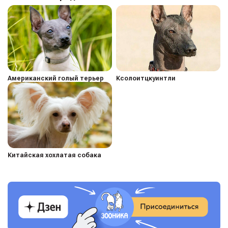
Американский голый терьер
Ксолоитцкуинтли
Китайская хохлатая собака