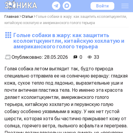
Войти
Главная
Статьи
Голые собаки в жару: как защитить ксолоитцкуинтли,
китайскую хохлатую и американского голого терьера
Голые собаки в жару: как защитить
ксолоитцкуинтли, китайскую хохлатую и
американского голого терьера
Опубликовано:
28.05.2026
0
33
Голая собака летом выглядит так, будто природа
специально отправила ее на солнечную веранду: гладкая
кожа, сухое тепло под ладонью, выразительные уши и
почти античная пластика тела. Но именно эта красота
делает ксолоитцкуинтли, американского голого
терьера, китайскую хохлатую и перуанскую голую
собаку особенно уязвимыми в жару. У них нет густой
шерсти, которая хотя бы частично прикрывает кожу от
солнца, горячего ветра, пыльного асфальта и перегрева.
Поэтому летом владельцу нужно думать не «погуляем