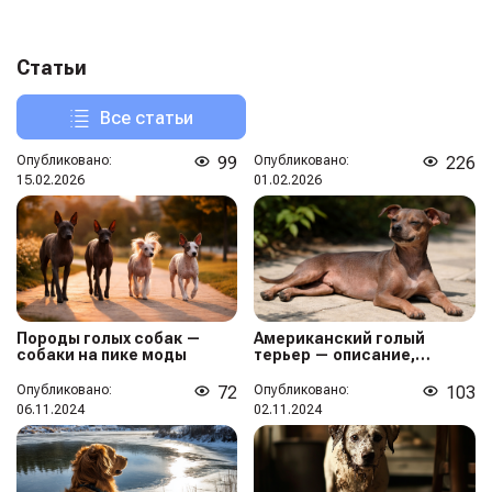
Статьи
Все статьи
Опубликовано:
99
Опубликовано:
226
15.02.2026
01.02.2026
Породы голых собак —
Американский голый
собаки на пике моды
терьер — описание,
стоимость, как и где
купить щенка
Опубликовано:
72
Опубликовано:
103
06.11.2024
02.11.2024