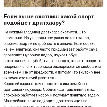
Если вы не охотник: какой спорт
подойдет дратхаару?
Не каждый владелец дратхаара охотится. Это
нормально. Но у породы все равно остается нос,
энергия, азарт и потребность в задаче. Если собаке
нечем заняться, она часто придумывает работу сама:
проверяет мусорное ведро, изучает обувь,
выслеживает голубей, тянет поводок, копает, спорит с
дверями и очень творчески распоряжается свободным
временем. Не от вредности, а потому что внутри у нее
включен охотничий двигатель.
Хороший вариант для городского или семейного
дратхаара - ноузворк. Собака ищет заданный запах,
спокойно работает носом и получает понятную задачу.
Мантрейлинг тоже подходит: дратхаар идет по
индивидуальному запаховому следу человека, и его