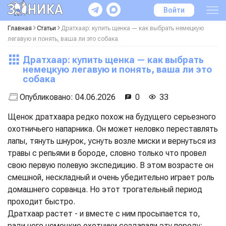
Войти
Главная
Статьи
Дратхаар: купить щенка — как выбрать немецкую
легавую и понять, ваша ли это собака
Дратхаар: купить щенка — как выбрать
немецкую легавую и понять, ваша ли это
собака
Опубликовано:
04.06.2026
0
33
Щенок дратхаара редко похож на будущего серьезного
охотничьего напарника. Он может неловко переставлять
лапы, тянуть шнурок, уснуть возле миски и вернуться из
травы с репьями в бороде, словно только что провел
свою первую полевую экспедицию. В этом возрасте он
смешной, нескладный и очень убедительно играет роль
домашнего сорванца. Но этот трогательный период
проходит быстро.
Дратхаар растет - и вместе с ним просыпается то,
ради чего немецкие охотники создавали эту породу: