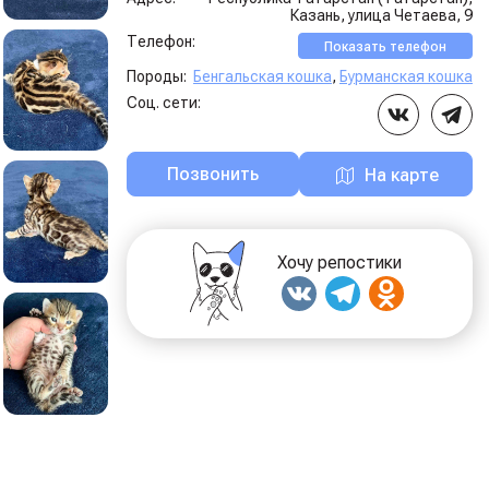
Казань, улица Четаева, 9
Телефон:
Показать телефон
Породы:
Бенгальская кошка
,
Бурманская кошка
Соц. сети:
Позвонить
На карте
Хочу репостики