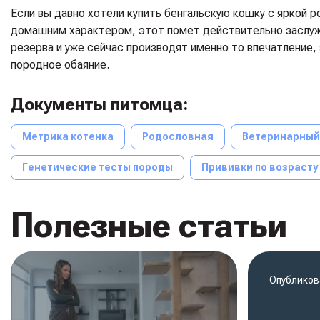
Если вы давно хотели купить бенгальскую кошку с яркой 
домашним характером, этот помет действительно заслужива
резерва и уже сейчас производят именно то впечатление,
породное обаяние.
Документы питомца:
Метрика котенка
Родословная
Ветеринарный
Генетические тесты породы
Прививки по возрасту
Полезные статьи
Опубликов