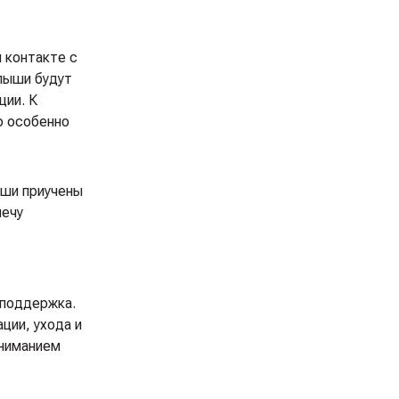
 контакте с
алыши будут
ции. К
о особенно
ыши приучены
мечу
 поддержка.
ции, ухода и
вниманием