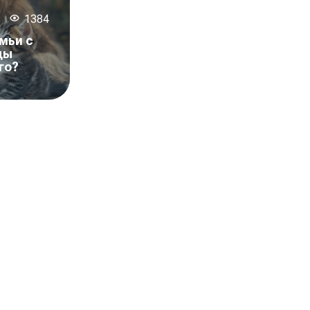
1384
мьи с
ды
го?