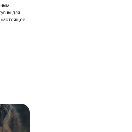
обным
тупны для
и настоящее