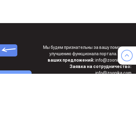
Мы будем признательны за вашу помощь по
улучшению функционала портала.
Ждем
ваших предложений:
info@zoonika.com
Заявка на сотрудничество:
info@zoonika.com
сайте
ике
ООО “Стайл-Ю”, ИНН 7715899685,
КПП 773001001, ОГРН 1127746020566
Условия использования
Создание сайта Style You