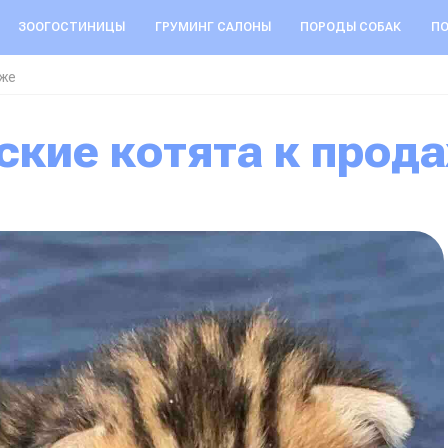
ЗООГОСТИНИЦЫ
ГРУМИНГ САЛОНЫ
ПОРОДЫ СОБАК
ПО
аже
ьские котята к прод