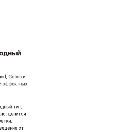
родный
d, Gelios и
 и эффектных
одный тип,
но: ценится
зетки,
зведение от