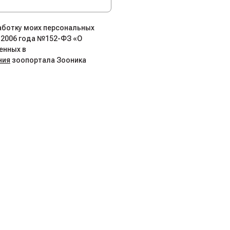
работку моих персональных
.2006 года №152-ФЗ «О
енных в
ния
зоопортала Зооника