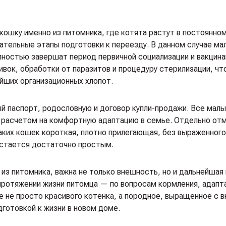
ошку именно из питомника, где котята растут в постоянном
ательные этапы подготовки к переезду. В данном случае м
олностью завершат период первичной социализации и вакцина
вок, обработки от паразитов и процедуру стерилизации, чт
йших организационных хлопот.
й паспорт, родословную и договор купли-продажи. Все мал
 с расчетом на комфортную адаптацию в семье. Отдельно от
аких кошек короткая, плотно прилегающая, без выраженного
остается достаточно простым.
 из питомника, важна не только внешность, но и дальнейшая
ротяжении жизни питомца — по вопросам кормления, адапта
е не просто красивого котенка, а породное, выращенное с 
готовкой к жизни в новом доме.