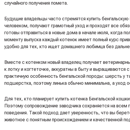
случайного получения помета.
Будущие владельцы часто стремятся купить бенгальскую к
человеком, получают грамотный уход и проходят все обяз
готовы отправиться в новые дома в начале июля, когда п
моменту выпуска каждый котенок имеет полный курс приви
удобно для тех, кто ищет домашнего любимца без дальне
Вместе с котенком новый владелец получает ветеринарны
к лотку и когтеточке, аккуратны в быту и выращиваются
практичную особенность бенгальской породы: шерсть у т
подшерстка, поэтому линька обычно минимальна, а уход 
Для тех, кто планирует купить котенка Бенгальской кошки
Поэтому сопровождение заводчика сохраняется на всем п
поведения. Такой подход дает уверенность, что вы берет
животное с понятным происхождением и качественной под