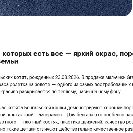
 которых есть все — яркий окрас, по
семьи
ских котят, рожденных 23.03.2026. В продаже мальчики Gran
окраса розетка на золоте — одного из самых востребованных
о красиво раскрывается по теплому, насыщенному фону.
йчас котята Бенгальской кошки демонстрируют хороший пор
ой, контактный темперамент. Для бенгала это особенно важ
вотного — плотный костяк, пластика движений, качество ро
нно такие детали отличают действительно качественное ра