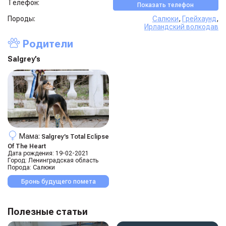
Телефон:
Показать телефон
Породы:
Салюки
,
Грейхаунд
,
Ирландский волкодав
Родители
Salgrey’s
Мама:
Salgrey’s Total Eclipse
Of The Heart
Дата рождения:
19-02-2021
Город:
Ленинградская область
Порода:
Салюки
Бронь будущего помета
Полезные статьи