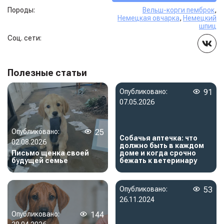
Породы:
Вельш-корги пемброк
,
Немецкая овчарка
,
Немецкий
шпиц
Соц. сети:
Полезные статьи
Опубликовано:
91
07.05.2026
Опубликовано:
25
Собачья аптечка: что
02.08.2026
должно быть в каждом
Письмо щенка своей
доме и когда срочно
будущей семье
бежать к ветеринару
Опубликовано:
53
26.11.2024
Опубликовано:
144