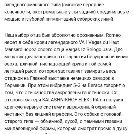
западногерманского типа (высокие передние
конечности, экстремальные углы задних) соединилась с
мощью и глубокой пигментацией сибирских линий.
Наш выбор отца был абсолютно осознанным. Romeo
несет в себе крови легендарного VA1 Vegas du Haut
Mansard через своего отца Vargas Iz Belogo Jara. Для
меня как для заводчика это гарантия безупречной линии
верха, длинной, ниспадающей крупа и той самой
летящей рыси, которая заставляет замирать весь
стадион на Главной выставке немецких овчарок в
Германии. При этом инбридинг 5-3 на Вегаса говорит о
том, что эти качества закреплены генетически. Со
стороны матери KALASHNIKHOF ELEKTRA он получил
крепкую нервную систему и выраженный охранный
инстинкт без лишней агрессии. Это собака с головой
старого типа — объемной, сухой, с темными глазами
миндалевидной формы, которые смотрят прямо в душу.