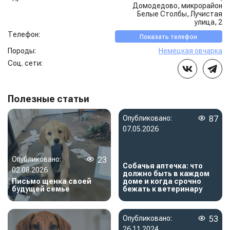
Домодедово, микрорайон
Белые Столбы, Лучистая
улица, 2
Телефон:
Показать телефон
Породы:
Немецкая овчарка
Соц. сети:
Полезные статьи
Опубликовано:
87
07.05.2026
Опубликовано:
23
Собачья аптечка: что
02.08.2026
должно быть в каждом
Письмо щенка своей
доме и когда срочно
будущей семье
бежать к ветеринару
Опубликовано:
53
26.11.2024