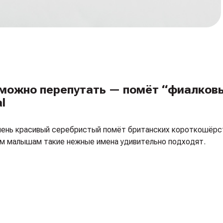
можно перепутать — помёт “фиалков
l
 очень красивый серебристый помёт британских короткошёр
тим малышам такие нежные имена удивительно подходят.