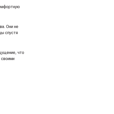
комфортную
а. Они не
цы спустя
щущение, что
 своими