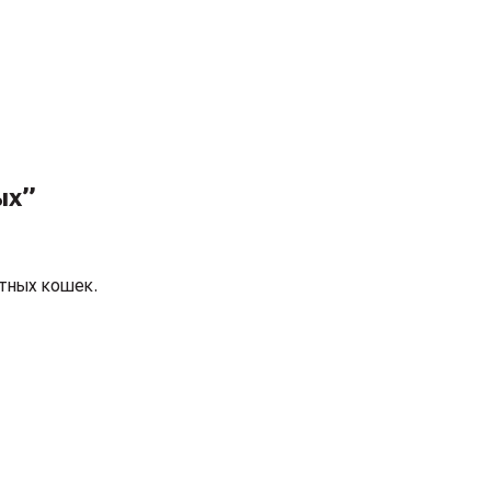
ых”
стных кошек.