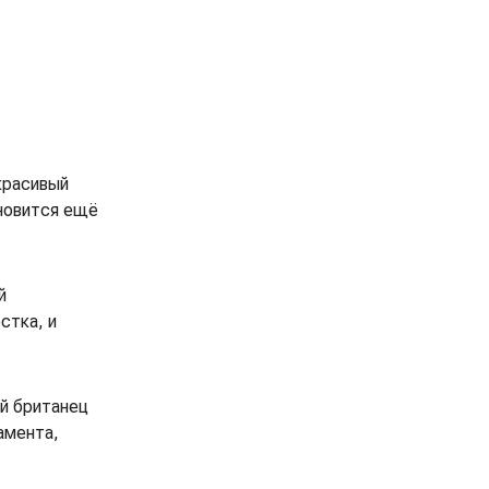
красивый
ановится ещё
й
стка, и
ий британец
амента,