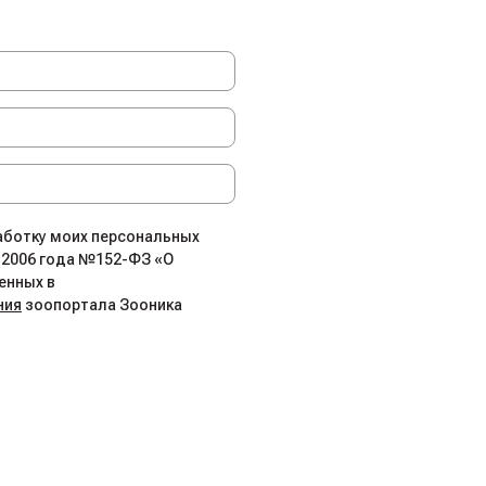
работку моих персональных
.2006 года №152-ФЗ «О
енных в
ния
зоопортала Зооника