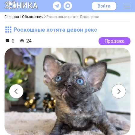
Войти
Главная
Объявления
Роскошные котята Девон рекс
Роскошные котята девон рекс
0
24
Продажа