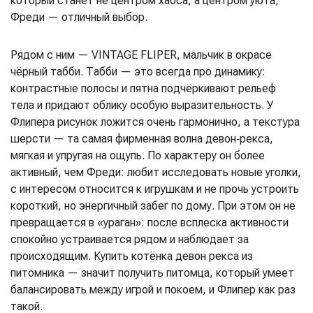
который станет не центром хаоса, а центром уюта,
Фреди — отличный выбор.
Рядом с ним — VINTAGE FLIPER, мальчик в окрасе
чёрный табби. Табби — это всегда про динамику:
контрастные полосы и пятна подчёркивают рельеф
тела и придают облику особую выразительность. У
Флипера рисунок ложится очень гармонично, а текстура
шерсти — та самая фирменная волна девон‑рекса,
мягкая и упругая на ощупь. По характеру он более
активный, чем Фреди: любит исследовать новые уголки,
с интересом относится к игрушкам и не прочь устроить
короткий, но энергичный забег по дому. При этом он не
превращается в «ураган»: после всплеска активности
спокойно устраивается рядом и наблюдает за
происходящим. Купить котёнка девон рекса из
питомника — значит получить питомца, который умеет
балансировать между игрой и покоем, и Флипер как раз
такой.