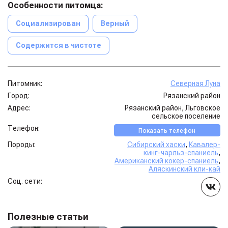
Особенности питомца:
Социализирован
Верный
Содержится в чистоте
Питомник:
Северная Луна
Город:
Рязанский район
Адрес:
Рязанский район, Льговское
сельское поселение
Телефон:
Показать телефон
Породы:
Сибирский хаски
,
Кавалер-
кинг-чарльз-спаниель
,
Американский кокер-спаниель
,
Аляскинский кли-кай
Соц. сети:
Полезные статьи