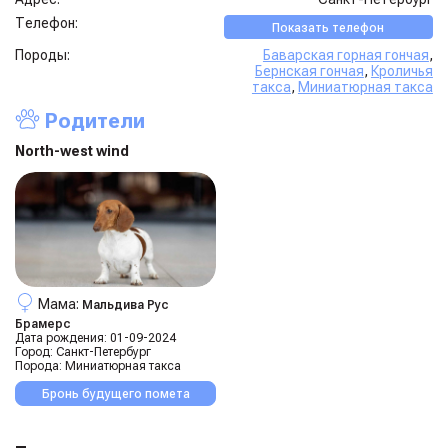
Телефон:
Показать телефон
Породы:
Баварская горная гончая
,
Бернская гончая
,
Кроличья
такса
,
Миниатюрная такса
Родители
North-west wind
Мама:
Мальдива Рус
Брамерс
Дата рождения:
01-09-2024
Город:
Санкт-Петербург
Порода:
Миниатюрная такса
Бронь будущего помета