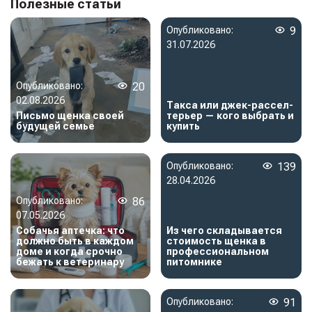
Полезные статьи
Опубликовано:
9
31.07.2026
Опубликовано:
20
02.08.2026
Такса или джек-рассел-
Письмо щенка своей
терьер — кого выбрать и
будущей семье
купить
Опубликовано:
139
28.04.2026
Опубликовано:
86
07.05.2026
Собачья аптечка: что
Из чего складывается
должно быть в каждом
стоимость щенка в
доме и когда срочно
профессиональном
бежать к ветеринару
питомнике
Опубликовано:
91