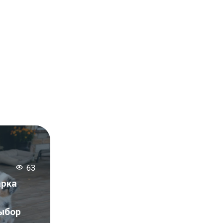
63
арка
выбор