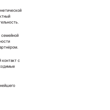
енетической
актный
тельность.
й семейной
нности
партнёром.
 контакт с
бходимые
ьнейшего