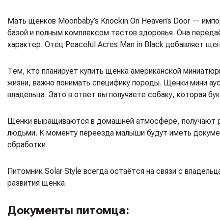
Мать щенков Moonbaby’s Knockin On Heaven’s Door — импо
базой и полным комплексом тестов здоровья. Она передаё
характер. Отец Peaceful Acres Man in Black добавляет щ
Тем, кто планирует купить щенка американской миниатюрн
жизни, важно понимать специфику породы. Щенки мини аус
владельца. Зато в ответ вы получаете собаку, которая б
Щенки выращиваются в домашней атмосфере, получают р
людьми. К моменту переезда малыши будут иметь докуме
обработки.
Питомник Solar Style всегда остаётся на связи с владель
развития щенка.
Документы питомца: