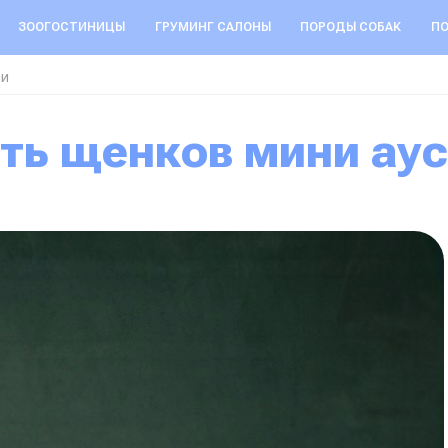
ЗООГОСТИНИЦЫ
ГРУМИНГ САЛОНЫ
ПОРОДЫ СОБАК
ПО
си
ить щенков мини ау