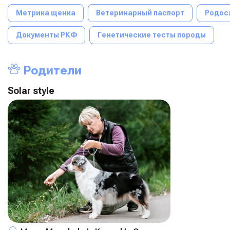
Метрика щенка
Ветеринарный паспорт
Родос
Документы РКФ
Генетические тесты породы
Родители
Solar style