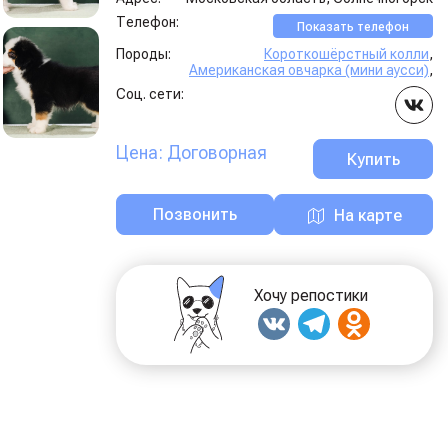
Телефон:
Показать телефон
Породы:
Короткошёрстный колли
,
Американская овчарка (мини аусси)
,
Соц. сети:
Цена: Договорная
Купить
Позвонить
На карте
Хочу репостики