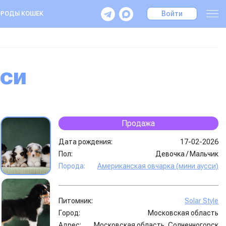
Войти
РОДЫ КОШЕК
сси
Продажа
Дата рождения:
17-02-2026
Пол:
Девочка
/
Мальчик
Порода:
Американская овчарка (мини аусси)
Питомник:
Solar Style
Город:
Московская область
Адрес:
Московская область, Солнечногорск