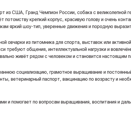
рт из США, Гранд Чемпион России, собака с великолепной г
т потомству крепкий корпус, красивую голову и очень конт
енкам яркий шоу-тип, уверенные движения и породную вырази
ой овчарки из питомника для спорта, выставок или активно
си требуют общения, интеллектуальной нагрузки и вовлечё
уквально живёт рядом с человеком и становится настоящим 
аннюю социализацию, грамотное выращивание и постоянный
нты, ветеринарный паспорт, вакцинацию по возрасту и нео
цами и помогает по вопросам выращивания, воспитания и дал