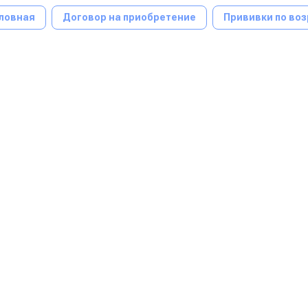
ловная
Договор на приобретение
Прививки по воз