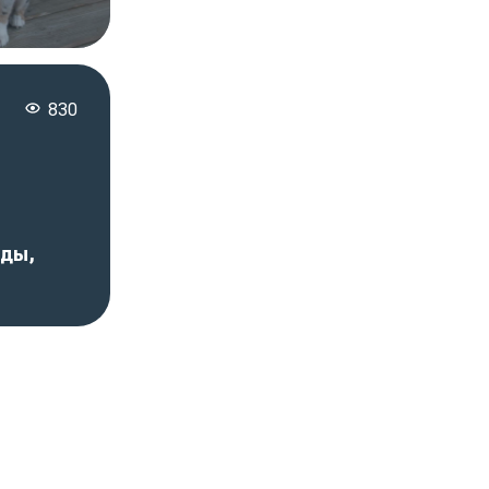
830
иды,