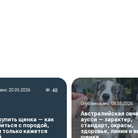
ано:
20.05.2026
48
Опубликовано:
08.05.2026
Австралийская овч
купить щенка — как
аусси — характер,
иться с породой,
стандарт, окрасы,
я только кажется
здоровье, линии и 
й
щенка