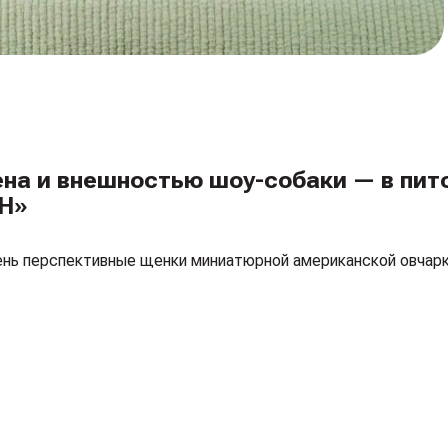
ена и внешностью шоу-собаки — в пит
«H»
очень перспективные щенки миниатюрной американской овчар