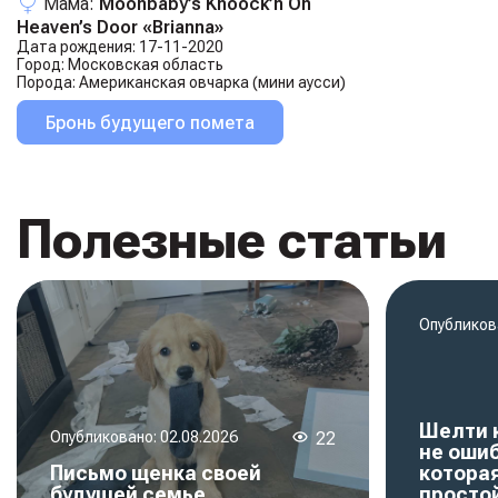
Мама:
Moonbaby’s Knoock’n On
Heaven’s Door «brianna»
Дата рождения:
17-11-2020
Город:
Московская область
Порода:
Американская овчарка (мини аусси)
Бронь будущего помета
Полезные статьи
Опубликов
Шелти 
Опубликовано:
02.08.2026
22
не ошиб
Письмо щенка своей
котора
будущей семье
просто