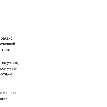
 баланс
основной
ствию.
ятно умные,
усси умеет
фортным
ствительно
выми