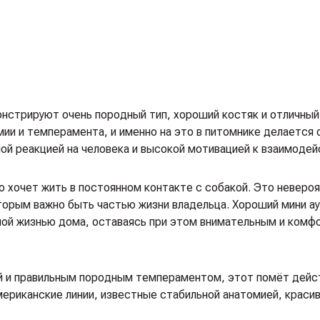
,
нстрируют очень породный тип, хороший костяк и отличный
мии и темперамента, и именно на это в питомнике делается 
ой реакцией на человека и высокой мотивацией к взаимодей
 хочет жить в постоянном контакте с собакой. Это неверо
торым важно быть частью жизни владельца. Хороший мини а
ной жизнью дома, оставаясь при этом внимательным и ком
кой и правильным породным темпераментом, этот помёт дей
мериканские линии, известные стабильной анатомией, краси