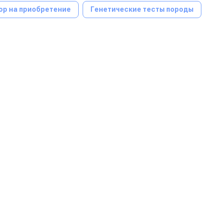
ор на приобретение
Генетические тесты породы