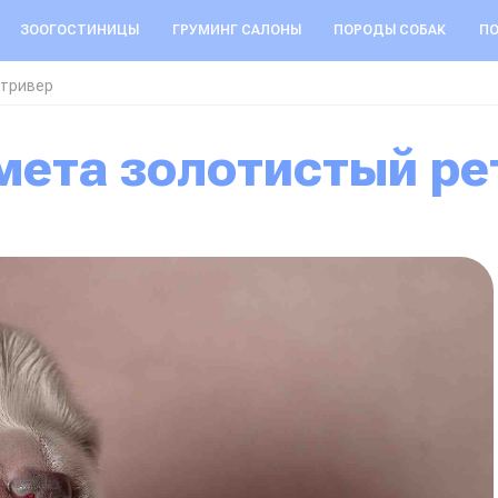
ЗООГОСТИНИЦЫ
ГРУМИНГ САЛОНЫ
ПОРОДЫ СОБАК
ПО
етривер
омета золотистый р