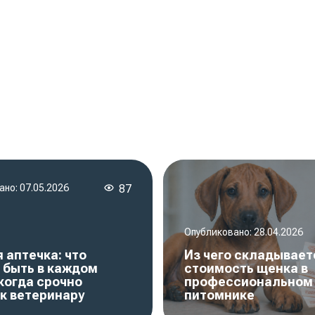
ано:
07.05.2026
87
Опубликовано:
28.04.2026
 аптечка: что
Из чего складывает
 быть в каждом
стоимость щенка в
когда срочно
профессиональном
к ветеринару
питомнике