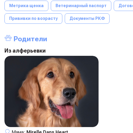
Метрика щенка
Ветеринарный паспорт
Догов
Прививки по возрасту
Документы РКФ
Родители
Из алферьевки
Мама:
Mirelle Dans Heart