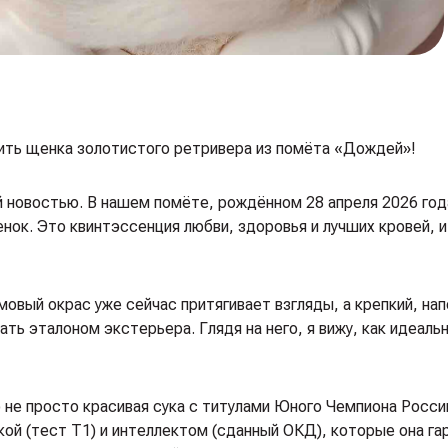
пить щенка золотистого ретривера из помёта «Дождей»!
 новостью. В нашем помёте, рождённом 28 апреля 2026 год
ок. Это квинтэссенция любви, здоровья и лучших кровей, и
вый окрас уже сейчас притягивает взгляды, а крепкий, на
ь эталоном экстерьера. Глядя на него, я вижу, как идеальн
не просто красивая сука с титулами Юного Чемпиона Росси
ой (тест Т1) и интеллектом (сданный ОКД), которые она га