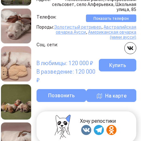
сельсовет, село Алферьевка, Школьная
улица, 85
Телефон:
Показать телефон
Породы:
Золотистый ретривер
,
Австралийская
овчарка Аусси
,
Американская овчарка
(мини аусси)
Соц. сети:
В любимцы: 120 000 ₽
Купить
В разведение: 120 000
₽
Позвонить
На карте
Хочу репостики