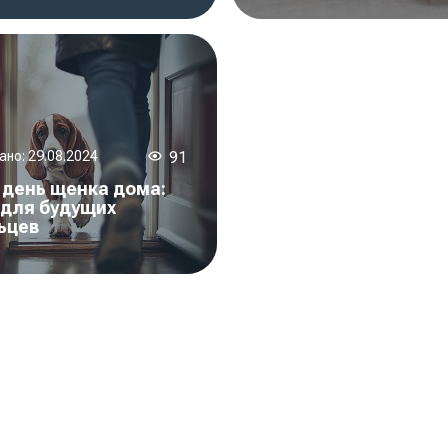
ано:
29.08.2024
91
 день щенка дома:
 для будущих
ьцев