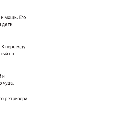
 и мощь. Его
и дети
 К переезду
итый по
й и
о чуда.
го ретривера