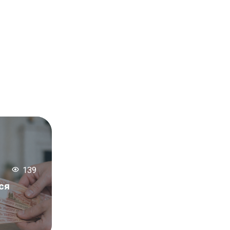
139
ся