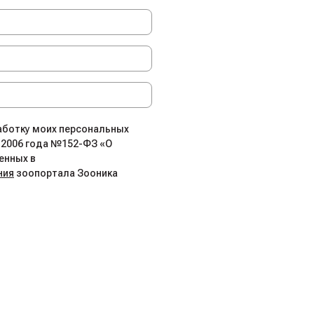
работку моих персональных
.2006 года №152-ФЗ «О
енных в
ния
зоопортала Зооника