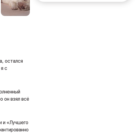
а, остался
 я с
полненный
о он взял всё
и и «Лучшего
рантированно