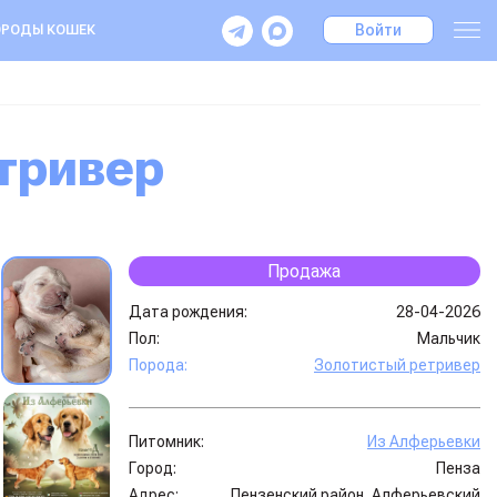
Войти
РОДЫ КОШЕК
етривер
Продажа
Дата рождения:
28-04-2026
Пол:
Мальчик
Порода:
Золотистый ретривер
Питомник:
Из Алферьевки
Город:
Пенза
Адрес:
Пензенский район, Алферьевский