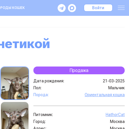
Войти
РОДЫ КОШЕК
енетикой
Продажа
Дата рождения:
21-03-2025
Пол:
Мальчик
Порода:
Ориентальная кошка
Питомник:
HathorСat
Город:
Москва
Адрес:
Москва