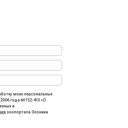
работку моих персональных
.2006 года №152-ФЗ «О
енных в
ния
зоопортала Зооника