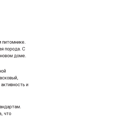
м питомнике.
ая порода. С
 новом доме.
ной
асковый,
 активность и
тандартам.
a, что