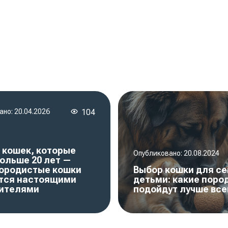
ано:
20.04.2026
104
 кошек, которые
Опубликовано:
20.08.2024
ольше 20 лет —
породистые кошки
Выбор кошки для се
тся настоящими
детьми: какие поро
ителями
подойдут лучше все