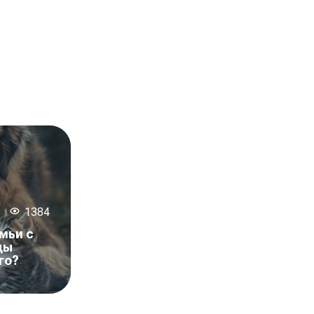
1384
мьи с
ды
го?