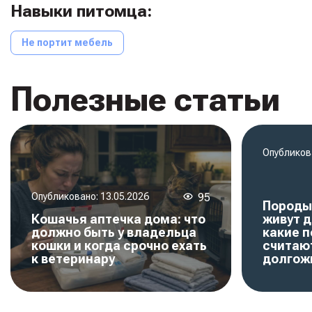
Навыки питомца:
Не портит мебель
Полезные статьи
Опубликов
Опубликовано:
13.05.2026
95
Породы
Кошачья аптечка дома: что
живут д
должно быть у владельца
какие 
кошки и когда срочно ехать
считаю
к ветеринару
долгож