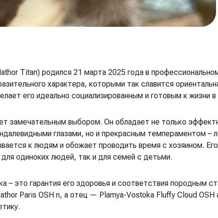
athor Titan) родился 21 марта 2025 года в профессионально
азительного характера, которыми так славится ориентальн
делает его идеально социализированным и готовым к жизни в
анет замечательным выбором. Он обладает не только эффект
ндалевидными глазами, но и прекрасным темпераментом – л
вается к людям и обожает проводить время с хозяином. Его
для одиноких людей, так и для семей с детьми.
ка – это гарантия его здоровья и соответствия породным с
hor Paris OSH n, а отец — Plamya-Vostoka Fluffy Cloud OSH 
етику.