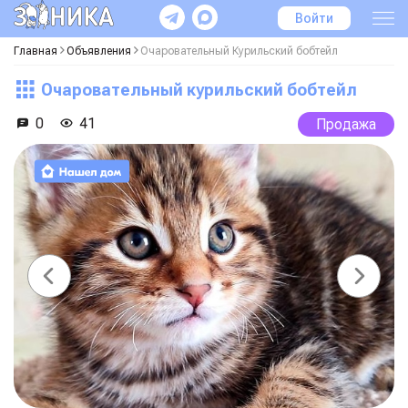
Войти
Главная
Объявления
Очаровательный Курильский бобтейл
Очаровательный курильский бобтейл
0
41
Продажа