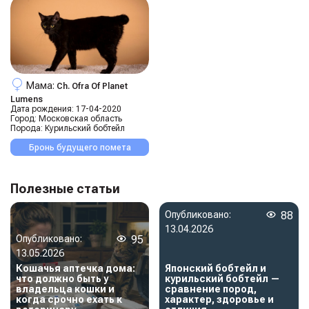
Мама:
Ch. Ofra Of Planet
Lumens
Дата рождения:
17-04-2020
Город:
Московская область
Порода:
Курильский бобтейл
Бронь будущего помета
Полезные статьи
Опубликовано:
88
13.04.2026
Опубликовано:
95
13.05.2026
Кошачья аптечка дома:
Японский бобтейл и
что должно быть у
курильский бобтейл —
владельца кошки и
сравнение пород,
когда срочно ехать к
характер, здоровье и