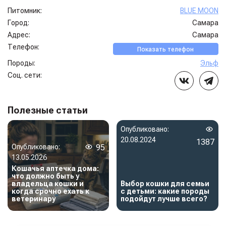
Питомник:
BLUE MOON
Город:
Самара
Адрес:
Самара
Телефон:
Показать телефон
Породы:
Эльф
Соц. сети:
Полезные статьи
Опубликовано:
20.08.2024
1387
Опубликовано:
95
13.05.2026
Кошачья аптечка дома:
что должно быть у
владельца кошки и
Выбор кошки для семьи
когда срочно ехать к
с детьми: какие породы
ветеринару
подойдут лучше всего?