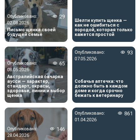
Опубликовано:
29
Шелти купить щенка —
02.08.2026
как не ошибиться с
Письмо щенка своей
породой, которая только
будущей семье
кажется простой
Опубликовано:
93
07.05.2026
Опубликовано:
65
08.05.2026
Австралийская овчарка
аусси — характер,
Собачья аптечка: что
стандарт, окрасы,
должно быть в каждом
здоровье, линии и выбор
доме и когда срочно
щенка
бежать к ветеринару
Опубликовано:
861
01.04.2026
Опубликовано:
146
28.04.2026