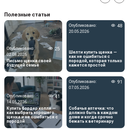
Полезные статьи
Опубликовано:
48
20.05.2026
Опубликовано:
25
Шелти купить щенка —
02.08.2026
как не ошибиться с
Письмо щенка своей
породой, которая только
будущей семье
кажется простой
Опубликовано:
91
07.05.2026
Опубликовано:
41
14.05.2026
Купить бордер колли —
Собачья аптечка: что
как выбрать хорошего
должно быть в каждом
щенка и не ошибиться с
доме и когда срочно
породой
бежать к ветеринару