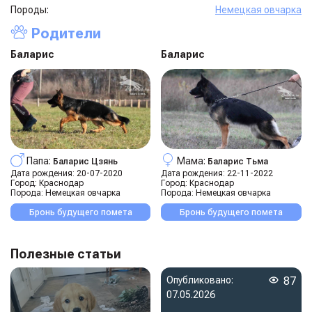
Породы:
Немецкая овчарка
Родители
Баларис
Баларис
Папа:
Мама:
Баларис Цзянь
Баларис Тьма
Дата рождения:
20-07-2020
Дата рождения:
22-11-2022
Город:
Краснодар
Город:
Краснодар
Порода:
Немецкая овчарка
Порода:
Немецкая овчарка
Бронь будущего помета
Бронь будущего помета
Полезные статьи
Опубликовано:
87
07.05.2026