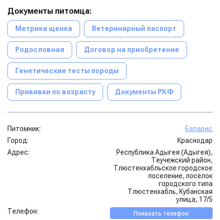
Документы питомца:
Метрика щенка
Ветеринарный паспорт
Родословная
Договор на приобретение
Генетические тесты породы
Прививки по возрасту
Документы РКФ
Питомник:
Баларис
Город:
Краснодар
Адрес:
Республика Адыгея (Адыгея),
Теучежский район,
Тлюстенхабльское городское
поселение, посёлок
городского типа
Тлюстенхабль, Кубанская
улица, 17/5
Телефон:
Показать телефон