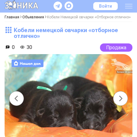
Войти
Главная
Объявления
Кобели Немецкой овчарки «Отборное отлично»
Кобели немецкой овчарки «отборное
отлично»
0
30
Продажа