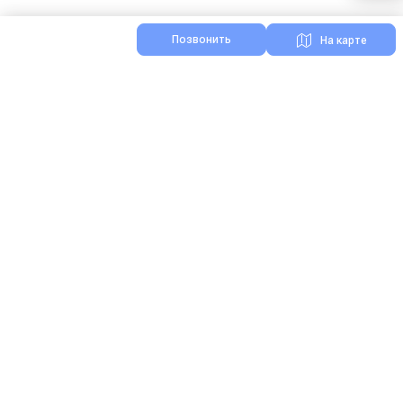
Позвонить
На карте
Я нашел ошибку на сайте
Реклама на Зоонике