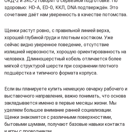
ОКД-2 и ЗКС-2 говорят о серьёзной подготовке. По
здоровью: HD-A, ED-0, ККЛ, DNA подтверждён. Это
сочетание даёт нам уверенность в качестве потомства.
Щенки растут ровно, с правильной линией верха,
хорошей глубиной груди и плотным костяком. Уже
сейчас видно уверенное поведение, отсутствие
излишней нервозности, хорошую ориентированность на
человека. Длинношерстный кобель отличается более
мягкой структурой шерсти при сохранении плотного
подшёрстка и типичного формата корпуса.
Если вы планируете купить немецкую овчарку рабочего и
выставочного направления, важно понимать, что основа
закладывается именно в первые месяцы жизни. Мы
уделяем большое внимание ранней социализации.
Щенки знакомятся с различными поверхностями,
бытовыми шумами, получают базовые навыки контакта
и игры с проводником.